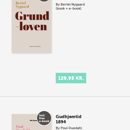
By
Bertel Nygaard
(book + e-book)
129,95 KR.
Gudhjemtid
1894
By
Poul Duedahl