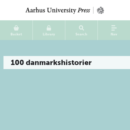
Basket
Library
Search
Nav
100 danmarkshistorier