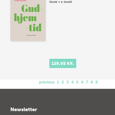
(book + e-book)
129,95 KR.
previous
1
2
3
4
5
6
7
8
9
Newsletter