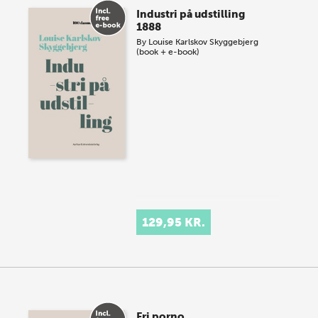
Industri på udstilling
1888
By
Louise Karlskov Skyggebjerg
(book + e-book)
129,95 KR.
Fri porno