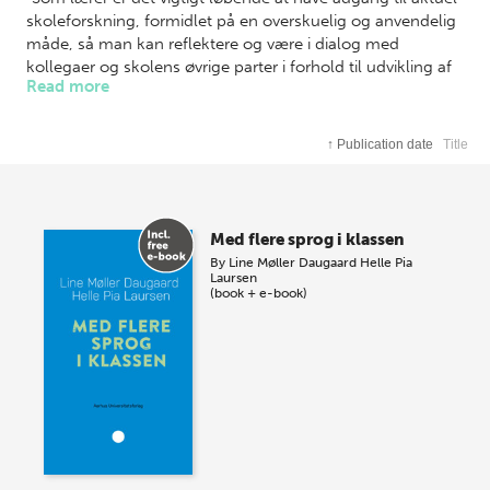
skoleforskning, formidlet på en overskuelig og anvendelig
måde, så man kan reflektere og være i dialog med
kollegaer og skolens øvrige parter i forhold til udvikling af
Read more
undervisningen.”
Til hver bog hører også en
podcast
, hvor forfatteren
↑
Publication date
Title
fortæller om vigtige pointer fra bogen og stiller nogle
refleksionsspørgsmål. Podcasten kan bruges som
inspiration til den pædagogiske samtale på din skole, og
du kan lytte til den alene eller sammen med kollegaer,
Med flere sprog i klassen
f.eks. på et fagteam- eller lærermøde.
By
Line Møller Daugaard
Helle Pia
Laursen
(book + e-book)