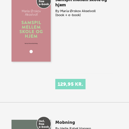
hjem
By
Maria Ørskov Akselvoll
(book + e-book)
129,95 KR.
Mobning
By
Helle Rabøl Hansen