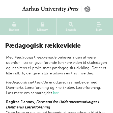
Basket
Library
Search
Nav
Pædagogisk rækkevidde
Med
Pædagogisk rækkevidde
behøver ingen at være
udenfor. I serien giver førende forskere viden til skoledagen
og inspirerer til praksisnær pædagogisk udvikling. Det er et
lille indblik, der giver større udsyn i en travl hverdag.
Pædagogisk rækkevidde
er udgivet i samarbejde med
Danmarks Lærerforening og Frie Skolers Lærerforening.
Læs mere om samarbejdet
her
Regitze Flannov,
Formand for Uddannelsesudvalget i
Danmarks Lærerforening
”Som lærer er det vigtigt løbende at have adgang til aktuel