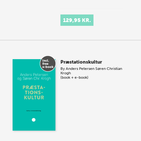
129,95 KR.
Podcasten er produceret af Videnslyd for Aarhus
Universitetsforlag.
Præstationskultur
By
Anders Petersen
Søren Christian
Krogh
(book + e-book)