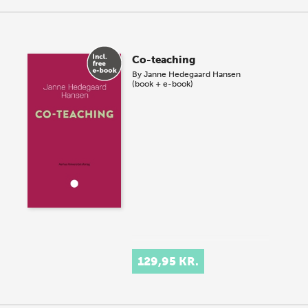
Co-teaching
By
Janne Hedegaard Hansen
(book + e-book)
129,95 KR.