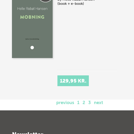
(book + e-book)
129,95 KR.
previous
1
2
3
next