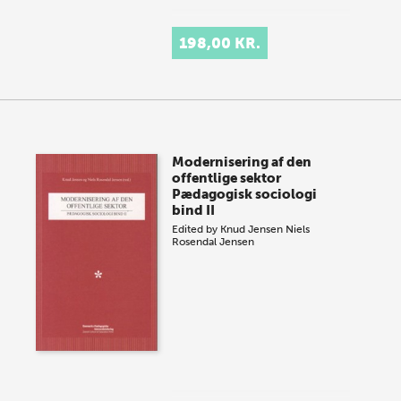
198,00 KR.
Modernisering af den
offentlige sektor
Pædagogisk sociologi
bind II
Edited by
Knud Jensen
Niels
Rosendal Jensen