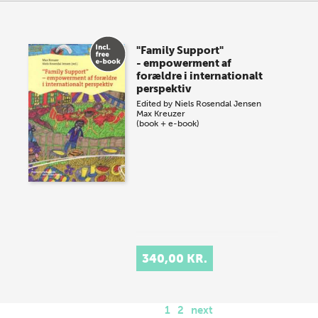
"Family Support"
- empowerment af
forældre i internationalt
perspektiv
Edited by
Niels Rosendal Jensen
Max Kreuzer
(book + e-book)
340,00 KR.
1
2
next