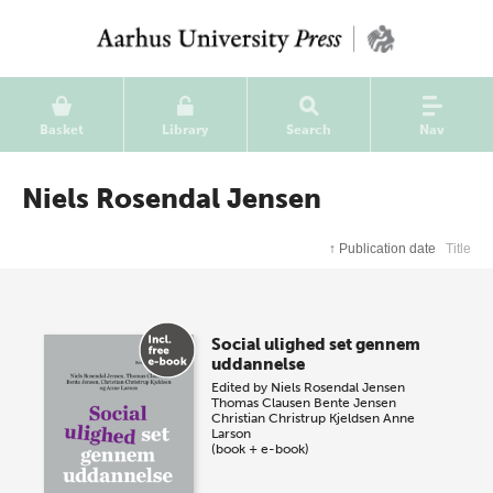
Basket
Library
Search
Nav
Niels Rosendal Jensen
↑
Publication date
Title
Social ulighed set gennem
uddannelse
Edited by
Niels Rosendal Jensen
Thomas Clausen
Bente Jensen
Christian Christrup Kjeldsen
Anne
Larson
(book + e-book)