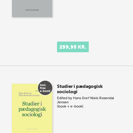
299,95 KR.
Studier i pædagogisk
sociologi
Edited by
Hans Dorf
Niels Rosendal
Jensen
(book + e-book)