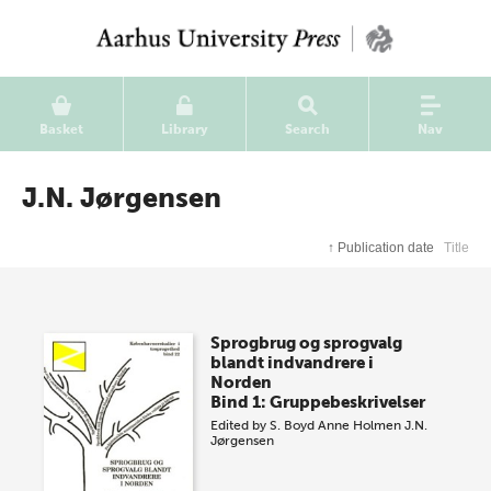
Basket
Library
Search
Nav
J.N. Jørgensen
↑
Publication date
Title
Sprogbrug og sprogvalg
blandt indvandrere i
Norden
Bind 1: Gruppebeskrivelser
Edited by
S. Boyd
Anne Holmen
J.N.
Jørgensen