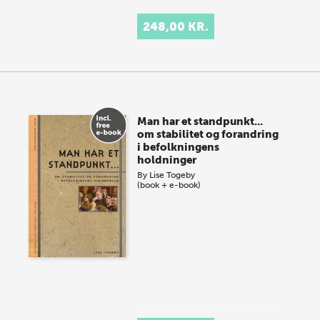
248,00 KR.
Man har et standpunkt...
om stabilitet og forandring
i befolkningens
holdninger
By
Lise Togeby
(book + e-book)