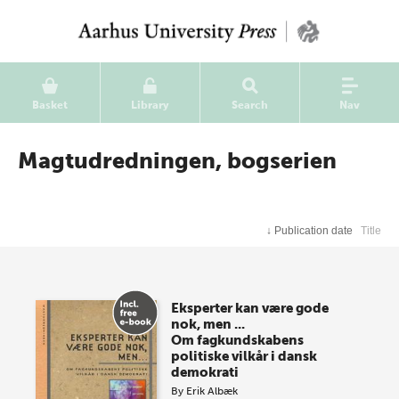
Basket
Library
Search
Nav
Magtudredningen, bogserien
↓
Publication date
Title
Eksperter kan være gode
nok, men ...
Om fagkundskabens
politiske vilkår i dansk
demokrati
By
Erik Albæk