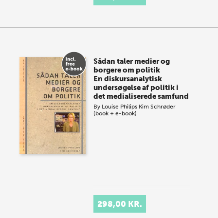
Sådan taler medier og
borgere om politik
En diskursanalytisk
undersøgelse af politik i
det medialiserede samfund
By
Louise Philips
Kim Schrøder
(book + e-book)
298,00 KR.