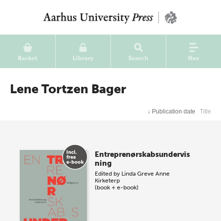
Basket
Library
Search
Nav
Lene Tortzen Bager
↓
Publication date
Title
Entreprenørskabsundervis
ning
Edited by
Linda Greve
Anne
Kirketerp
(book + e-book)