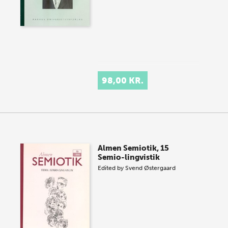
98,00 KR.
Almen Semiotik, 15
Semio-lingvistik
Edited by
Svend Østergaard