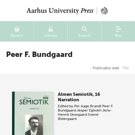
Basket
Library
Search
Nav
Peer F. Bundgaard
↓
Publication date
Title
Almen Semiotik, 16
Narration
Edited by
Per Aage Brandt
Peer F.
Bundgaard
Jesper Egholm
Jens-
Henrik Skovgaard
Svend
Østergaard