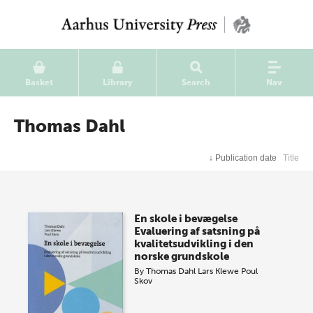
Basket
Library
Search
Nav
Thomas Dahl
↓
Publication date
Title
En skole i bevægelse
Evaluering af satsning på
kvalitetsudvikling i den
norske grundskole
By
Thomas Dahl
Lars Klewe
Poul
Skov