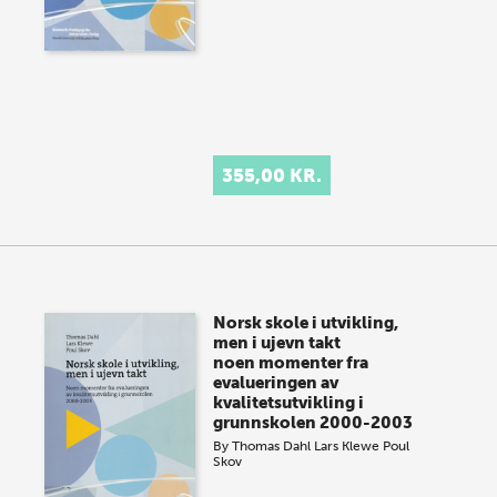
355,00 KR.
Norsk skole i utvikling,
men i ujevn takt
noen momenter fra
evalueringen av
kvalitetsutvikling i
grunnskolen 2000-2003
By
Thomas Dahl
Lars Klewe
Poul
Skov