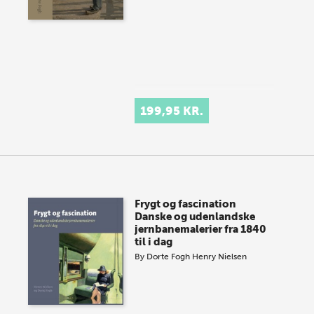
199,95 KR.
Frygt og fascination
Danske og udenlandske
jernbanemalerier fra 1840
til i dag
By
Dorte Fogh
Henry Nielsen