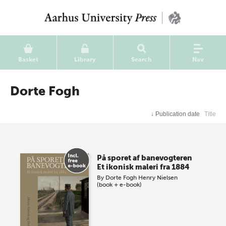
Basket
Library
Search
Nav
Dorte Fogh
↓
Publication date
Title
På sporet af banevogteren
Et ikonisk maleri fra 1884
By
Dorte Fogh
Henry Nielsen
(book + e-book)