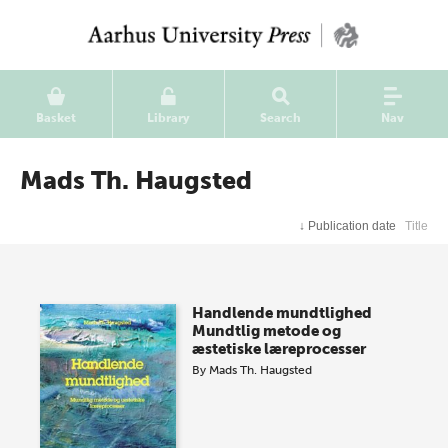
Basket
Library
Search
Nav
Mads Th. Haugsted
↓
Publication date
Title
Handlende mundtlighed
Mundtlig metode og
æstetiske læreprocesser
By
Mads Th. Haugsted