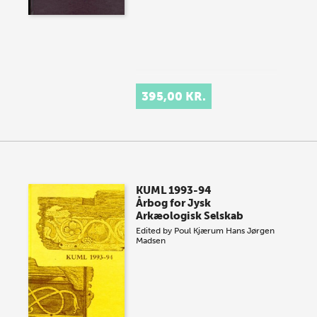
395,00 KR.
KUML 1993-94
Årbog for Jysk
Arkæologisk Selskab
Edited by
Poul Kjærum
Hans Jørgen
Madsen