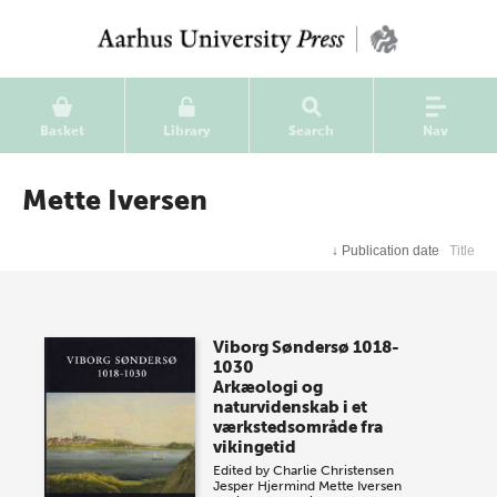
Basket
Library
Search
Nav
Mette Iversen
↓
Publication date
Title
Viborg Søndersø 1018-
1030
Arkæologi og
naturvidenskab i et
værkstedsområde fra
vikingetid
Edited by
Charlie Christensen
Jesper Hjermind
Mette Iversen