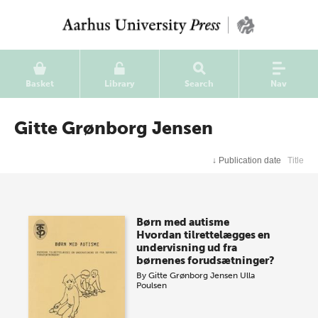
Basket
Library
Search
Nav
Gitte Grønborg Jensen
↓
Publication date
Title
Børn med autisme
Hvordan tilrettelægges en
undervisning ud fra
børnenes forudsætninger?
By
Gitte Grønborg Jensen
Ulla
Poulsen