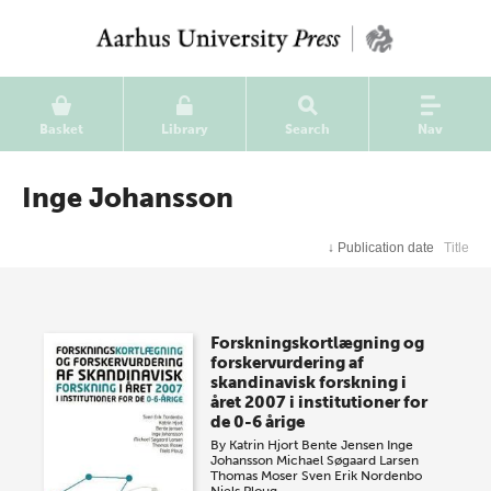
Basket
Library
Search
Nav
Inge Johansson
↓
Publication date
Title
Forskningskortlægning og
forskervurdering af
skandinavisk forskning i
året 2007 i institutioner for
de 0-6 årige
By
Katrin Hjort
Bente Jensen
Inge
Johansson
Michael Søgaard Larsen
Thomas Moser
Sven Erik Nordenbo