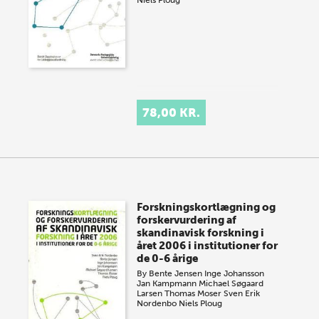
Niels Ploug
78,00 KR.
Forskningskortlægning og
forskervurdering af
skandinavisk forskning i
året 2006 i institutioner for
de 0-6 årige
By
Bente Jensen
Inge Johansson
Jan Kampmann
Michael Søgaard
Larsen
Thomas Moser
Sven Erik
Nordenbo
Niels Ploug