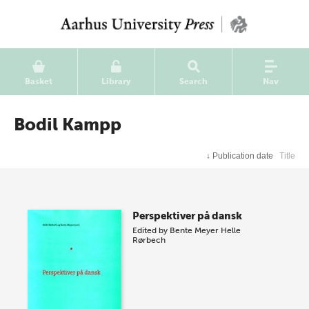
Basket
Library
Search
Nav
Bodil Kampp
↓
Publication date
Title
Perspektiver på dansk
Edited by
Bente Meyer
Helle
Rørbech