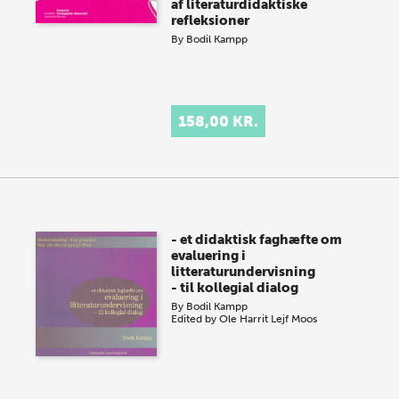
af literaturdidaktiske
refleksioner
By
Bodil Kampp
158,00 KR.
- et didaktisk faghæfte om
evaluering i
litteraturundervisning
- til kollegial dialog
By
Bodil Kampp
Edited by
Ole Harrit
Lejf Moos