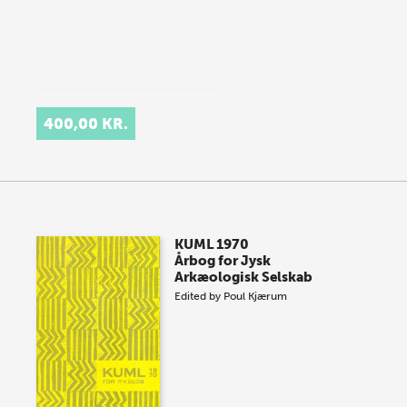
400,00 KR.
KUML 1970
Årbog for Jysk
Arkæologisk Selskab
Edited by
Poul Kjærum