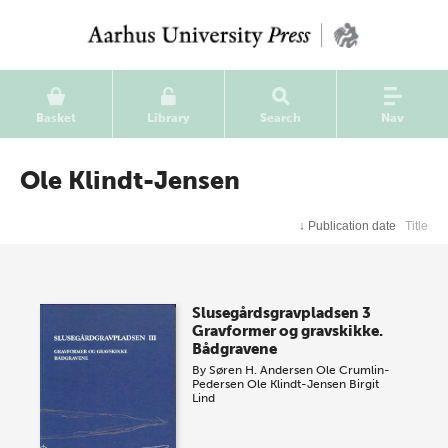
Basket
Library
Search
Nav
Ole Klindt-Jensen
↓
Publication date
Title
Slusegårdsgravpladsen 3
Gravformer og gravskikke.
Bådgravene
By
Søren H. Andersen
Ole Crumlin-
Pedersen
Ole Klindt-Jensen
Birgit
Lind