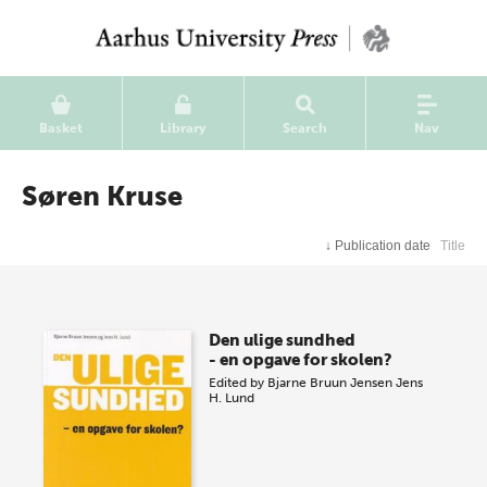
Basket
Library
Search
Nav
Søren Kruse
↓
Publication date
Title
Den ulige sundhed
- en opgave for skolen?
Edited by
Bjarne Bruun Jensen
Jens
H. Lund