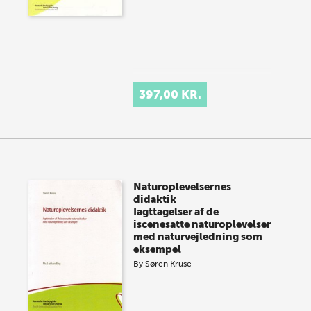
397,00 KR.
Naturoplevelsernes
didaktik
Iagttagelser af de
iscenesatte naturoplevelser
med naturvejledning som
eksempel
By
Søren Kruse