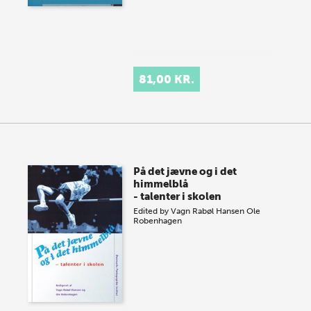
81,00 KR.
På det jævne og i det
himmelblå
- talenter i skolen
Edited by
Vagn Rabøl Hansen
Ole
Robenhagen