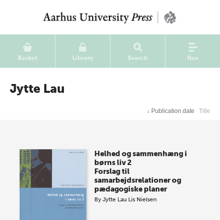
Basket
Library
Search
Nav
Jytte Lau
↓
Publication date
Title
Helhed og sammenhæng i
børns liv 2
Forslag til
samarbejdsrelationer og
pædagogiske planer
By
Jytte Lau
Lis Nielsen