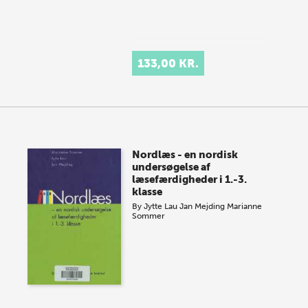
133,00 KR.
Nordlæs - en nordisk
undersøgelse af
læsefærdigheder i 1.-3.
klasse
By
Jytte Lau
Jan Mejding
Marianne
Sommer