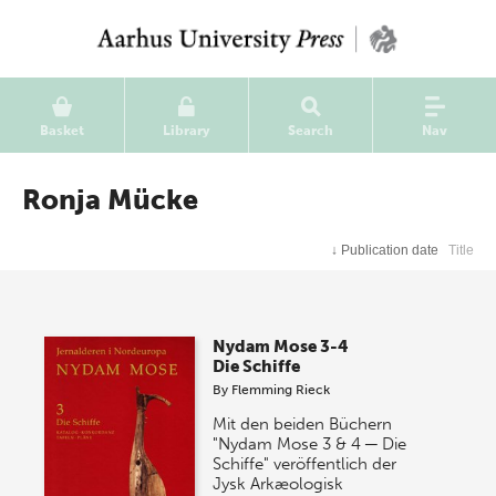
Basket
Library
Search
Nav
Ronja Mücke
↓
Publication date
Title
Nydam Mose 3-4
Die Schiffe
By
Flemming Rieck
Mit den beiden Büchern
"Nydam Mose 3 & 4 ─ Die
Schiffe" veröffentlich der
Jysk Arkæologisk