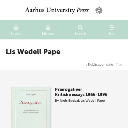
Basket
Library
Search
Nav
Lis Wedell Pape
↓
Publication date
Title
Prærogativer
Kritiske essays 1966-1996
By
Niels Egebak
Lis Wedell Pape