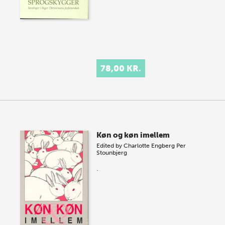
78,00 KR.
Køn og køn imellem
Edited by
Charlotte Engberg
Per
Stounbjerg
.