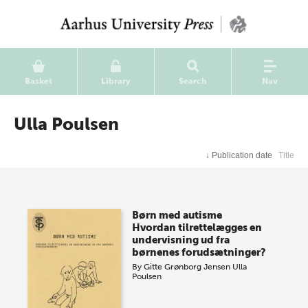
Basket
Library
Search
Nav
Ulla Poulsen
↓
Publication date
Title
Børn med autisme
Hvordan tilrettelægges en
undervisning ud fra
børnenes forudsætninger?
By
Gitte Grønborg Jensen
Ulla
Poulsen