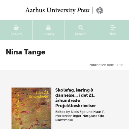
Basket
Library
Search
Nav
Nina Tange
↓
Publication date
Title
Skolefag, læring &
dannelse... i det 21.
århundrede
Projektbeskrivelser
Edited by
Niels Egelund
Klaus P.
Mortensen
Inger Nørgaard
Ole
Skovsmose