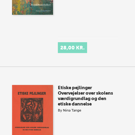
28,00 KR.
Etiske pejlinger
Overvejelser over skolens
værdigrundlag og den
etiske dannelse
By
Nina Tange