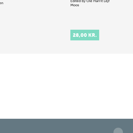
Edited by
Ole Harrit
Lejf
en
Moos
28,00 KR.