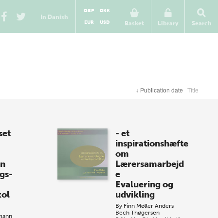
GBP
DKK
In Danish
EUR
USD
Basket
Library
Search
↓
Publication date
Title
set
- et
inspirationshæfte
om
en
Lærersamarbejd
gs-
e
Evaluering og
kol
udvikling
By
Finn Møller
Anders
Bech Thøgersen
mann