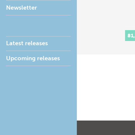
Newsletter
81
Latest releases
Upcoming releases