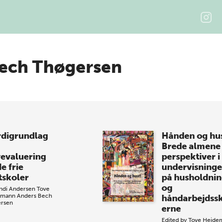
ech Thøgersen
digrundlag
Hånden og hu
Brede almene
vevaluering
perspektiver i
e frie
undervisning
tskoler
på husholdnin
og
ndi Andersen
Tove
emann
Anders Bech
håndarbejdss
rsen
erne
Edited by
Tove Heide