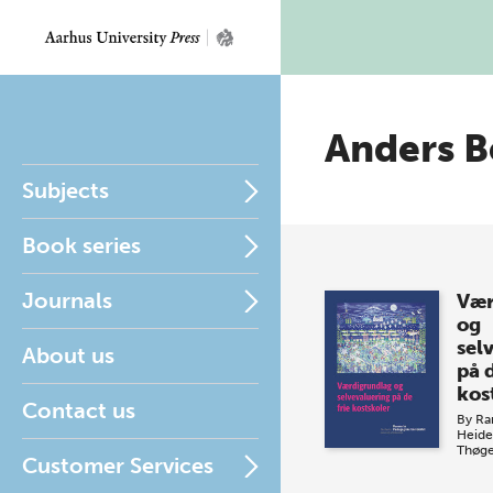
Anders B
Subjects
Book series
Journals
Vær
og
sel
About us
på d
kos
Contact us
By
Ra
Heid
Thøge
Customer Services