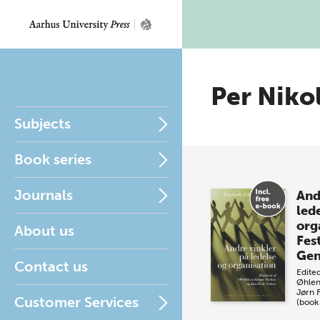
Per Niko
Subjects
Book series
Journals
And
led
org
About us
Fest
Gen
Contact us
Edite
Øhlen
Jørn 
Customer Services
(book