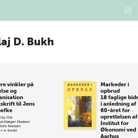
laj D. Bukh
re vinkler på
Markeder i
else og
opbrud
anisation
18 faglige bid
skrift til Jens
i anledning af
efke
60-året for
oprettelsen af
d by
Ole
schlæger Madsen
Institut for
Flohr Nielsen
Økonomi ved
 + e-book)
Aarhus