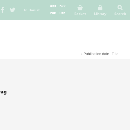
GBP
DKK
In Danish
EUR
USD
Basket
Library
Search
↓
Publication date
Title
rag