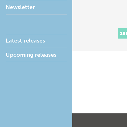
Newsletter
19
Latest releases
Upcoming releases