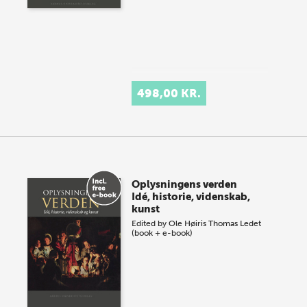
498,00 KR.
Oplysningens verden
Idé, historie, videnskab,
kunst
Edited by
Ole Høiris
Thomas Ledet
(book + e-book)