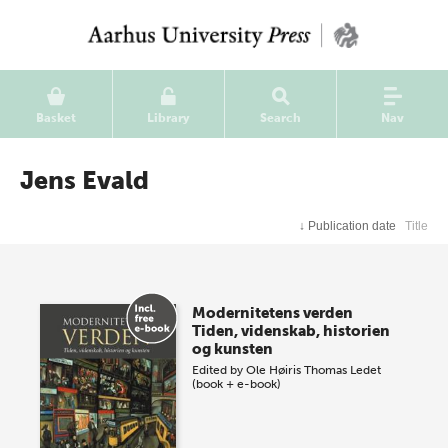
Basket
Library
Search
Nav
Jens Evald
↓
Publication date
Title
Modernitetens verden
Tiden, videnskab, historien
og kunsten
Edited by
Ole Høiris
Thomas Ledet
(book + e-book)