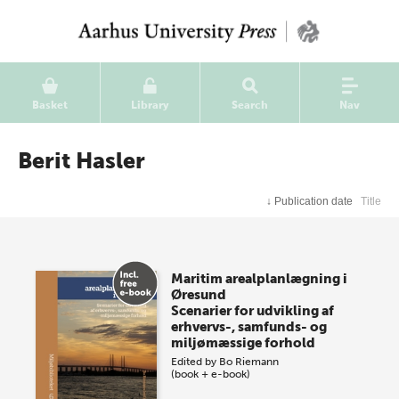
Basket
Library
Search
Nav
Berit Hasler
↓
Publication date
Title
Maritim arealplanlægning i
Øresund
Scenarier for udvikling af
erhvervs-, samfunds- og
miljømæssige forhold
Edited by
Bo Riemann
(book + e-book)