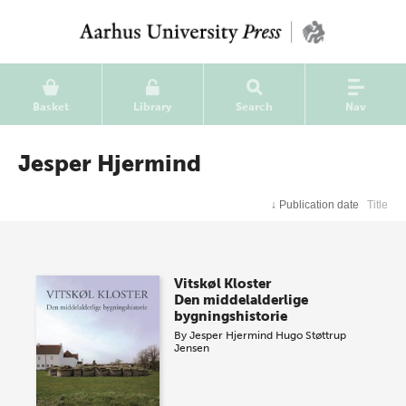
Basket
Library
Search
Nav
Jesper Hjermind
↓
Publication date
Title
Vitskøl Kloster
Den middelalderlige
bygningshistorie
By
Jesper Hjermind
Hugo Støttrup
Jensen