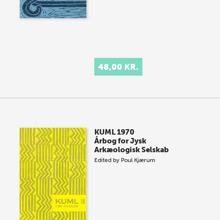
48,00 KR.
KUML 1970
Årbog for Jysk
Arkæologisk Selskab
Edited by
Poul Kjærum