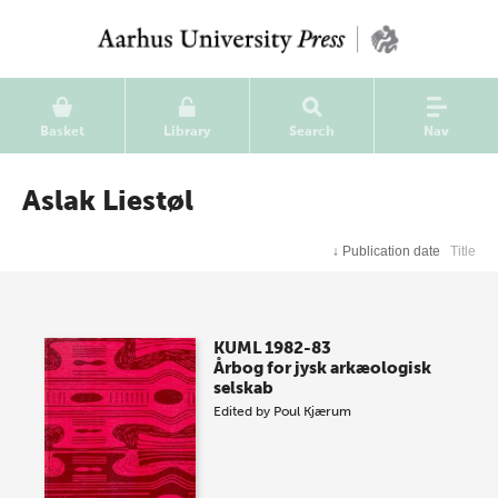
Basket
Library
Search
Nav
Aslak Liestøl
↓
Publication date
Title
KUML 1982-83
Årbog for jysk arkæologisk
selskab
Edited by
Poul Kjærum