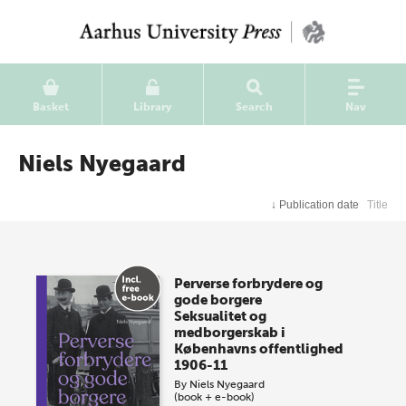
Basket
Library
Search
Nav
Niels Nyegaard
↓
Publication date
Title
Perverse forbrydere og
gode borgere
Seksualitet og
medborgerskab i
Københavns offentlighed
1906-11
By
Niels Nyegaard
(book + e-book)