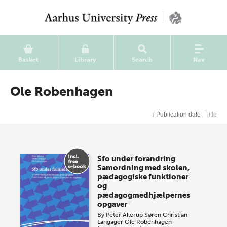
Basket
Library
Search
Nav
Ole Robenhagen
↓
Publication date
Title
Sfo under forandring
Samordning med skolen,
pædagogiske funktioner
og
pædagogmedhjælpernes
opgaver
By
Peter Allerup
Søren Christian
Langager
Ole Robenhagen