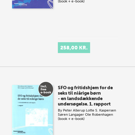
(book + e-book)
258,00 KR.
SFO og fritidshjem for de
seks til niårige børn
- en landsdækkende
undersøgelse. 1. rapport
By
Peter Allerup
Lotte S. Kaspersen
Søren Langager
Ole Robenhagen
(book + e-book)