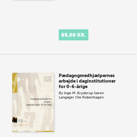
65,00 KR.
Pædagogmedhjælpernes
arbejde i daginstitutioner
for 0-6-årige
By
Inge M. Bryderup
Søren
Langager
Ole Robenhagen