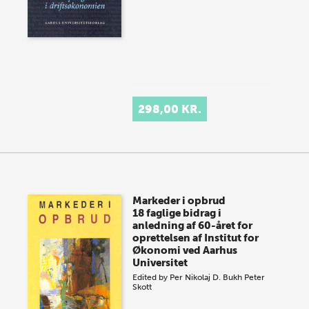
298,00 KR.
Markeder i opbrud
18 faglige bidrag i
anledning af 60-året for
oprettelsen af Institut for
Økonomi ved Aarhus
Universitet
Edited by
Per Nikolaj D. Bukh
Peter
Skott