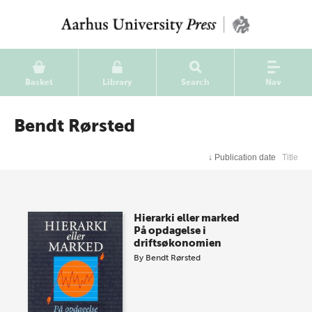
Basket
Library
Search
Nav
Bendt Rørsted
↓
Publication date
Title
Hierarki eller marked
På opdagelse i
driftsøkonomien
By
Bendt Rørsted