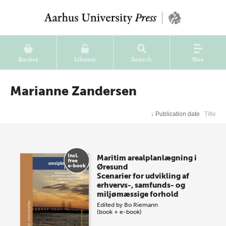
Basket
Library
Search
Nav
Marianne Zandersen
↓
Publication date
Title
Maritim arealplanlægning i
Øresund
Scenarier for udvikling af
erhvervs-, samfunds- og
miljømæssige forhold
Edited by
Bo Riemann
(book + e-book)