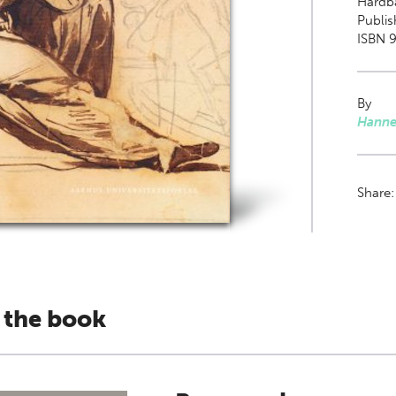
Hardb
Publi
ISBN 
By
Hanne
Share
 the book