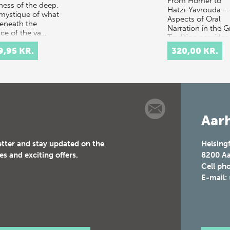
From Homer to
ness of the deep.
Hatzi-Yavrouda –
mystique of what
Aspects of Oral
beneath the
Narration in the G
ace of the va…
Tradition provides
multidisciplinary
9,95 KR.
320,00 KR.
discussion of the
concept of orality
t…
Aarh
etter and stay updated on the
Helsing
es and exciting offers.
8200
Aa
Cell ph
E-mail: