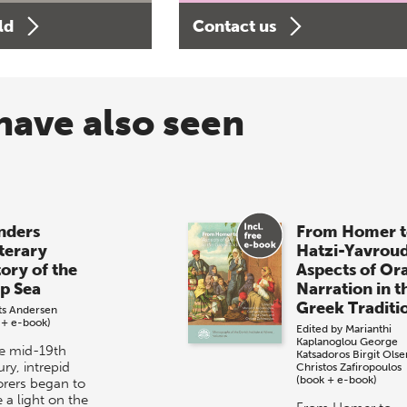
ld
Contact us
have also seen
ders
From Homer t
iterary
Hatzi-Yavrou
tory of the
Aspects of Or
p Sea
Narration in t
Greek Traditi
its Andersen
 + e-book)
Edited by
Marianthi
Kaplanoglou
George
he mid-19th
Katsadoros
Birgit Olse
ry, intrepid
Christos Zafiropoulos
(book + e-book)
orers began to
 a light on the