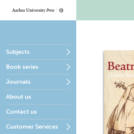
Subjects
Book series
Journals
About us
Contact us
Customer Services