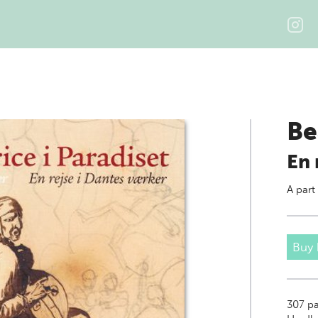
Be
En 
A part
Buy
307
pa