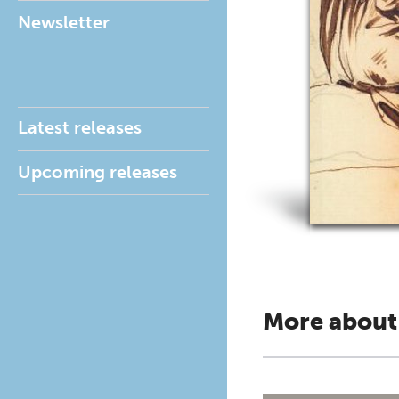
Newsletter
Latest releases
Upcoming releases
More about