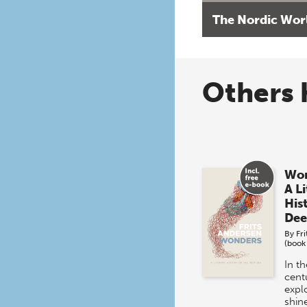
The Nordic Wor
Others 
Won
A L
His
Dee
By
Fr
(book
In t
centu
expl
shine