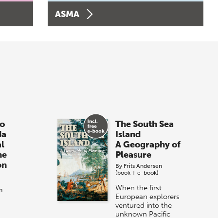
ASMA
o
The South Sea
da
Island
al
A Geography of
he
Pleasure
on
By
Frits Andersen
(book + e-book)
When the first
n
European explorers
ventured into the
unknown Pacific