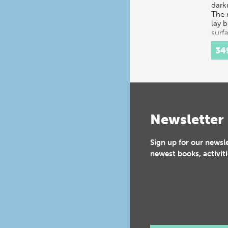
dark
The 
lay 
surf
34
Newsletter
Sign up for our newsl
newest books, activiti