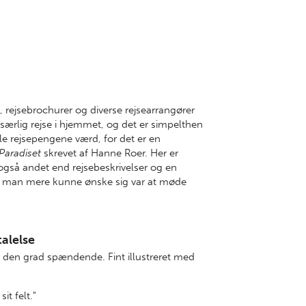
, rejsebrochurer og diverse rejsearrangører
ærlig rejse i hjemmet, og det er simpelthen
lle rejsepengene værd, for det er en
 Paradiset
skrevet af Hanne Roer. Her er
 også andet end rejsebeskrivelser og en
te man mere kunne ønske sig var at møde
alelse
 i den grad spændende. Fint illustreret med
t felt."