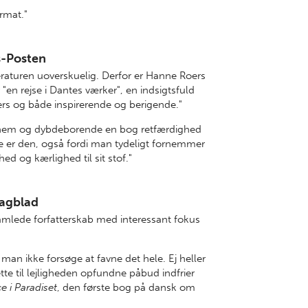
ormat."
s-Posten
eraturen uoverskuelig. Derfor er Hanne Roers
en rejse i Dantes værker", en indsigtsfuld
vers og både inspirerende og berigende."
fornem og dybdeborende en bog retfærdighed
 er den, også fordi man tydeligt fornemmer
d og kærlighed til sit stof."
Dagblad
mlede forfatterskab med interessant fokus
man ikke forsøge at favne det hele. Ej heller
te til lejligheden opfundne påbud indfrier
ce i Paradiset
, den første bog på dansk om