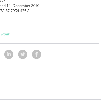
ack
shed 14. December 2010
978 87 7934 435 8
 Roer
: