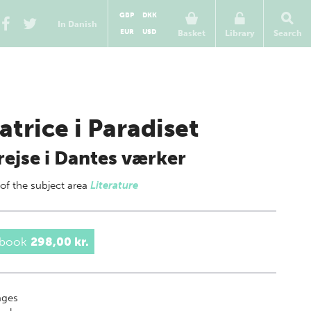
GBP
DKK
In Danish
EUR
USD
Basket
Library
Search
atrice i Paradiset
rejse i Dantes værker
 of
the subject area
Literature
 book
298,00 kr.
ges