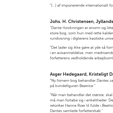
"[...] af imponerende internationalt f
Johs. H. Christensen, Jylland
"Dante-forskningen er enorm og litt
store bog, som hun med rette kalder "
rundvisning i digterens kaotiske uni
"Det lader sig ikke gøre at yde så 
i en avisanmeldelse, men medrivende
forfatterens vedholdende arbejdsomhe
Asger Hedegaard, Kristeligt 
"Ny fornem bog behandler Dantes sa
på kvindefiguren Beatrice."
"Når man behandler det største, skal 
må man fortabe sig i enkeltheder. Det
retoriker Hanne Roer til fulde i
Beatri
Dantes samlede forfatterskab."