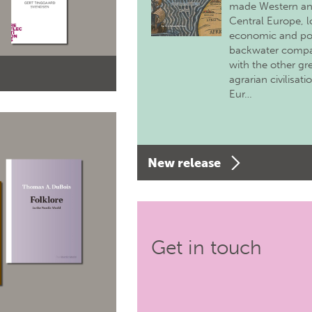
made Western a
Central Europe, 
economic and pol
backwater comp
with the other gr
agrarian civilisati
Eur…
New release
Get in touch