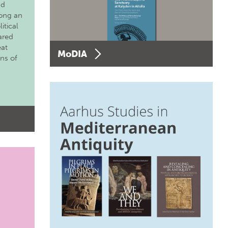
nd
long an
itical
ared
eat
MoDIA
ons of