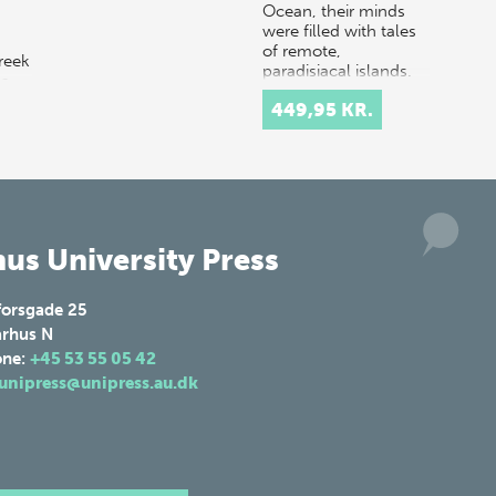
Ocean, their minds
were filled with tales
of remote,
reek
paradisiacal islands.
 a
Hopeful…
449,95 KR.
 in
us University Press
forsgade 25
rhus N
one:
+45 53 55 05 42
unipress@unipress.au.dk