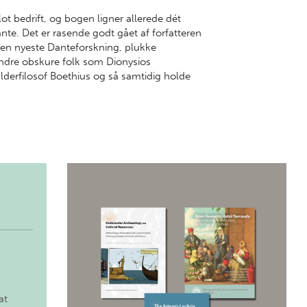
ot bedrift, og bogen ligner allerede dét
e. Det er rasende godt gået af forfatteren
 den nyeste Danteforskning, plukke
indre obskure folk som Dionysios
derfilosof Boethius og så samtidig holde
at