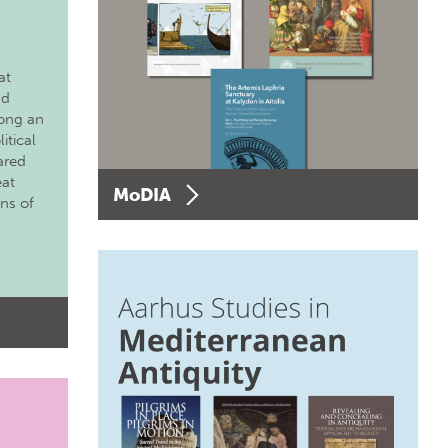
at
nd
long an
itical
ared
eat
MoDIA
ons of