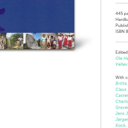
445
pa
Hardb
Publis
ISBN 8
Edited
Ole Hø
Vellev
With c
Britta
Claus
Casten
Charl
Grave
Jens 
Jørge
Kock
,