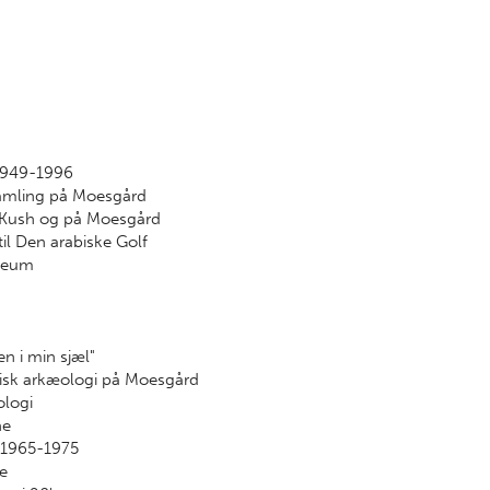
1949-1996
samling på Moesgård
u Kush og på Moesgård
il Den arabiske Golf
seum
en i min sjæl"
orisk arkæologi på Moesgård
ologi
ne
e 1965-1975
ne