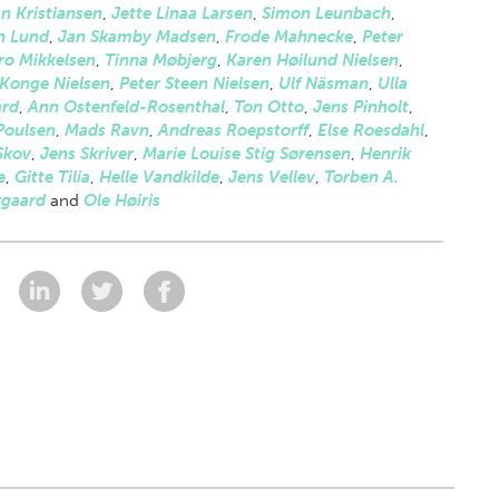
an Kristiansen
,
Jette Linaa Larsen
,
Simon Leunbach
,
n Lund
,
Jan Skamby Madsen
,
Frode Mahnecke
,
Peter
o Mikkelsen
,
Tinna Møbjerg
,
Karen Høilund Nielsen
,
 Konge Nielsen
,
Peter Steen Nielsen
,
Ulf Näsman
,
Ulla
rd
,
Ann Ostenfeld-Rosenthal
,
Ton Otto
,
Jens Pinholt
,
Poulsen
,
Mads Ravn
,
Andreas Roepstorff
,
Else Roesdahl
,
Skov
,
Jens Skriver
,
Marie Louise Stig Sørensen
,
Henrik
e
,
Gitte Tilia
,
Helle Vandkilde
,
Jens Vellev
,
Torben A.
rgaard
and
Ole Høiris
: