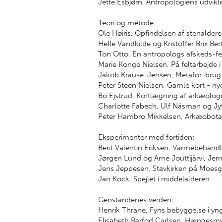
Jette Esbjørn, Antropologiens udvikli
Teori og metode:
Ole Høiris, Opfindelsen af stenalder
Helle Vandkilde og Kristoffer Brix Be
Ton Otto, En antropologs afskeds-fe
Marie Konge Nielsen, På feltarbejde i
Jakob Krause-Jensen, Metafor-brug
Peter Steen Nielsen, Gamle kort - nye
Bo Ejstrud, Kortlægning af arkæolog
Charlotte Fabech, Ulf Näsman og Jyt
Peter Hambro Mikkelsen, Arkæobota
Eksperimenter med fortiden:
Berit Valentin Eriksen, Varmebehandli
Jørgen Lund og Arne Jouttijärvi, Je
Jens Jeppesen, Stavkirken på Moes
Jan Kock, Spejlet i middelalderen
Genstandenes verden:
Henrik Thrane, Fyns bebyggelse i yn
Elisabeth Barfod Carlsen, Hængesmy