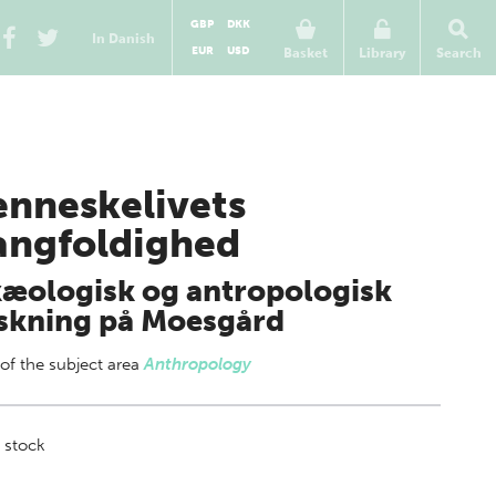
GBP
DKK
In Danish
EUR
USD
Basket
Library
Search
nneskelivets
ngfoldighed
æologisk og antropologisk
skning på Moesgård
 of
the subject area
Anthropology
 stock