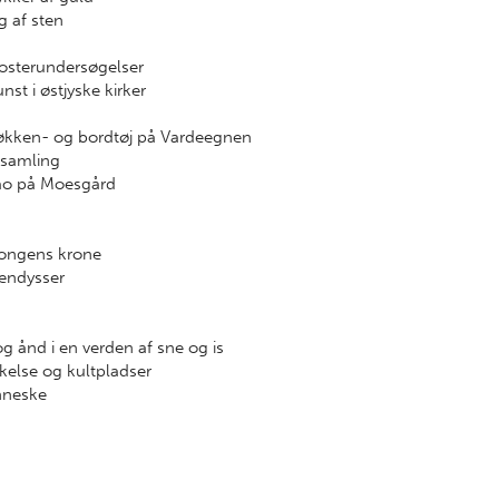
g af sten
losterundersøgelser
st i østjyske kirker
økken- og bordtøj på Vardeegnen
esamling
gao på Moesgård
kongens krone
tendysser
g ånd i en verden af sne og is
else og kultpladser
nneske