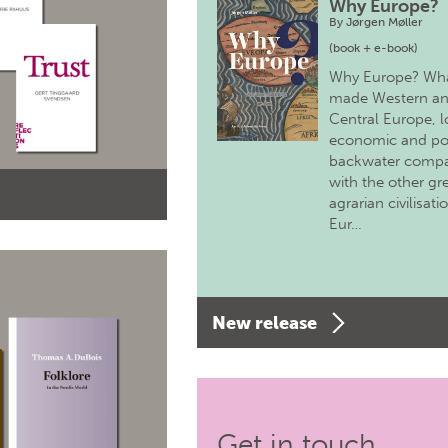
Why Europe?
By
Jørgen Møller
(book + e-book)
Why Europe? Wh
made Western a
Central Europe, 
economic and pol
backwater comp
with the other gr
agrarian civilisati
Eur…
New release
Get in touch