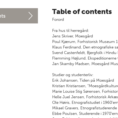
Table of contents
nts
Forord
Fra hus til herregård:
Jens Skriver, Moesgård
Poul Kjærum, Forhistorisk Museum 
Klaus Ferdinand, Den etnografiske 
Svend Castenfeldt, Bjergfolk i Hind
Flemming Højlund, Ekspeditionerne t
Jan Skamby Madsen, Moesgård Mu
Studier og studenterliv:
Erik Johansen, Tiden på Moesgård
Kristian Kristiansen, "Moesgårdkultur
Marie Louise Stig Sørensen, Forhist
Helle Juel Jensen, Forhistorisk Arkæ
Ole Høiris, Etnografistudiet i 1960'er
Mikael Gravers, Etnografistuderend
Ebbe Poulsen, Studerende i 1970'er