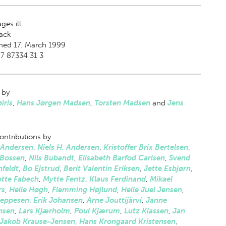
ges ill.
ack
hed 17. March 1999
7 87334 31 3
 by
iris
,
Hans Jørgen Madsen
,
Torsten Madsen
and
Jens
ontributions by
 Andersen
,
Niels H. Andersen
,
Kristoffer Brix Bertelsen
,
 Bossen
,
Nils Bubandt
,
Elisabeth Barfod Carlsen
,
Svend
feldt
,
Bo Ejstrud
,
Berit Valentin Eriksen
,
Jette Esbjørn
,
otte Fabech
,
Mytte Fentz
,
Klaus Ferdinand
,
Mikael
rs
,
Helle Høgh
,
Flemming Højlund
,
Helle Juel Jensen
,
Jeppesen
,
Erik Johansen
,
Arne Jouttijärvi
,
Janne
nsen
,
Lars Kjærholm
,
Poul Kjærum
,
Lutz Klassen
,
Jan
Jakob Krause-Jensen
,
Hans Krongaard Kristensen
,