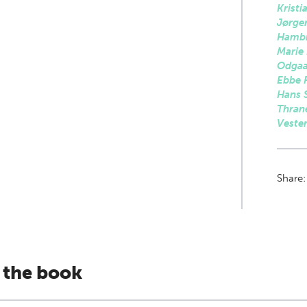
Kristi
Jørge
Hambr
Marie
Odgaa
Ebbe 
Hans 
Thran
Veste
Share
 the book