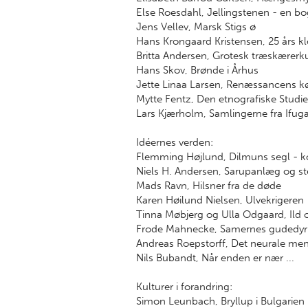
Else Roesdahl, Jellingstenen - en bo
Jens Vellev, Marsk Stigs ø
Hans Krongaard Kristensen, 25 års k
Britta Andersen, Grotesk træskærerkun
Hans Skov, Brønde i Århus
Jette Linaa Larsen, Renæssancens k
Mytte Fentz, Den etnografiske Studi
Lars Kjærholm, Samlingerne fra Ifu
Idéernes verden:
Flemming Højlund, Dilmuns segl - 
Niels H. Andersen, Sarupanlæg og s
Mads Ravn, Hilsner fra de døde
Karen Høilund Nielsen, Ulvekrigeren
Tinna Møbjerg og Ulla Odgaard, Ild o
Frode Mahnecke, Samernes gudedyrk
Andreas Roepstorff, Det neurale me
Nils Bubandt, Når enden er nær ...
Kulturer i forandring:
Simon Leunbach, Bryllup i Bulgarien