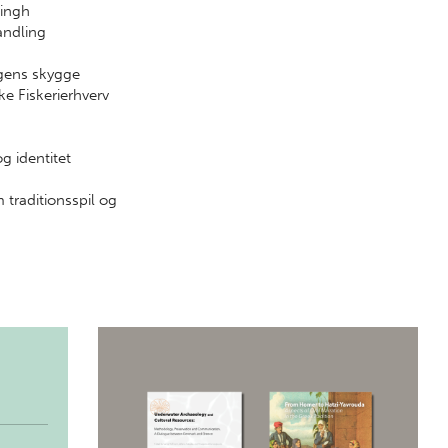
Singh
andling
igens skygge
ke Fiskerierhverv
g identitet
 traditionsspil og