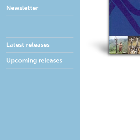
Newsletter
Latest releases
Upcoming releases