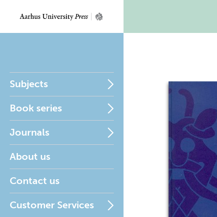
Subjects
Book series
Journals
About us
Contact us
Customer Services