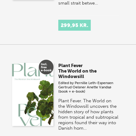
small strait betwe…
299,95 KR.
Plant Fever
The World on the
Windowsill
Edited by
Pernille Leth-Espensen
Gertrud Oelsner
Anette Vandsø
(book + e-book)
Plant Fever. The World on
the Windowsill uncovers the
hidden story of how plants
from tropical and subtropical
regions found their way into
Danish hom…