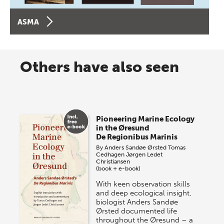
ASMA
Others have also seen
Pioneering Marine Ecology
in the Øresund
De Regionibus Marinis
By
Anders Sandøe Ørsted
Tomas
Cedhagen
Jørgen Ledet
Christiansen
(book + e-book)
With keen observation skills
and deep ecological insight,
biologist Anders Sandøe
Ørsted documented life
throughout the Øresund – a