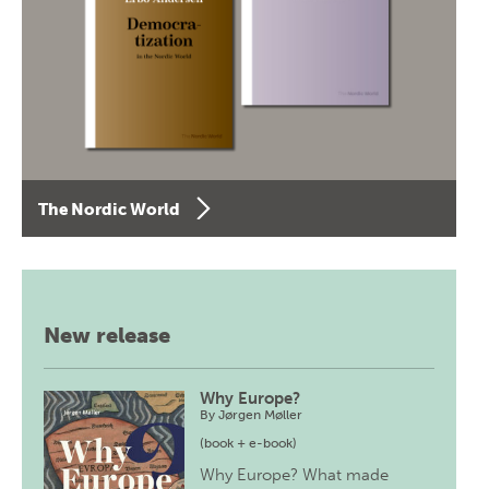
The Nordic World
New release
Why Europe?
By
Jørgen Møller
(book + e-book)
Why Europe? What made