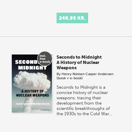
249,95 KR.
Seconds to Midnight
A History of Nuclear
Weapons
By
Henry Nielsen
Casper Andersen
(book + e-book)
Seconds to Midnight is a
concise history of nuclear
weapons, tracing their
development from the
scientific breakthroughs of
the 1930s to the Cold War…