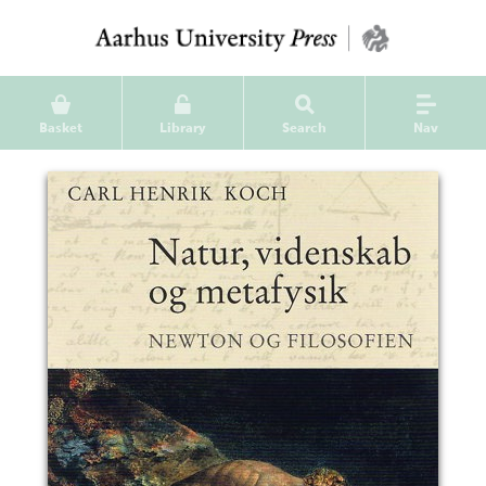
Basket
Library
Search
Nav