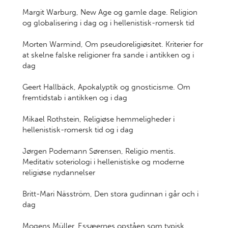
Margit Warburg, New Age og gamle dage. Religion
og globalisering i dag og i hellenistisk-romersk tid
Morten Warmind, Om pseudoreligiøsitet. Kriterier for
at skelne falske religioner fra sande i antikken og i
dag
Geert Hallbäck, Apokalyptik og gnosticisme. Om
fremtidstab i antikken og i dag
Mikael Rothstein, Religiøse hemmeligheder i
hellenistisk-romersk tid og i dag
Jørgen Podemann Sørensen, Religio mentis.
Meditativ soteriologi i hellenistiske og moderne
religiøse nydannelser
Britt-Mari Näsström, Den stora gudinnan i går och i
dag
Mogens Müller, Essæernes opståen som typisk