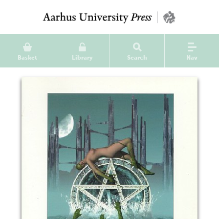
Basket
Library
Search
Nav