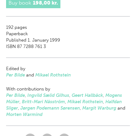
Buy book
198,00 kr.
192
pages
Paperback
Published 1. January 1999
ISBN 87 7288 761 3
Edited by
Per Bilde
and
Mikael Rothstein
With contributions by
Per Bilde
,
Ingvild Sælid Gilhus
,
Geert Hallbäck
,
Mogens
Müller
,
Britt-Mari Näsström
,
Mikael Rothstein
,
Halfdan
Siiger
,
Jørgen Podemann Sørensen
,
Margit Warburg
and
Morten Warmind