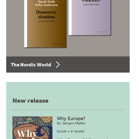
The Nordic World
New release
Why Europe?
By
Jørgen Møller
(book + e-book)