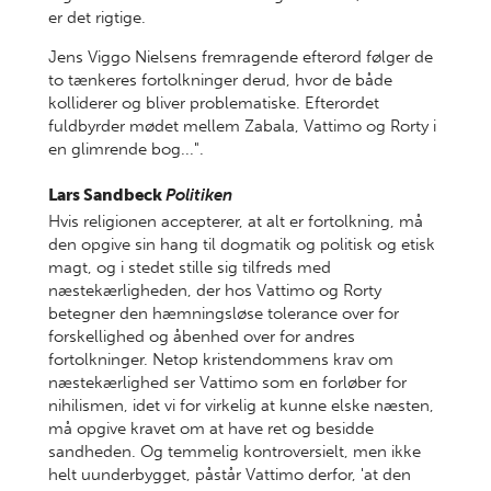
er det rigtige.
Jens Viggo Nielsens fremragende efterord følger de
to tænkeres fortolkninger derud, hvor de både
kolliderer og bliver problematiske. Efterordet
fuldbyrder mødet mellem Zabala, Vattimo og Rorty i
en glimrende bog...".
Lars Sandbeck
Politiken
Hvis religionen accepterer, at alt er fortolkning, må
den opgive sin hang til dogmatik og politisk og etisk
magt, og i stedet stille sig tilfreds med
næstekærligheden, der hos Vattimo og Rorty
betegner den hæmningsløse tolerance over for
forskellighed og åbenhed over for andres
fortolkninger. Netop kristendommens krav om
næstekærlighed ser Vattimo som en forløber for
nihilismen, idet vi for virkelig at kunne elske næsten,
må opgive kravet om at have ret og besidde
sandheden. Og temmelig kontroversielt, men ikke
helt uunderbygget, påstår Vattimo derfor, 'at den