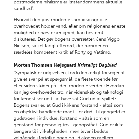
postmoderne nihilisme er kristendommens aktuelle
sandhed'.
Hvorvidt den postmoderne samtidsdiagnose
overhovedet holder vand, eller om religionens eneste
mulighed er næstekærlighed, kan bestemt
diskuteres. Det gør bogens oversætter, Jens Viggo
Nielsen, så i et langt efterord, der rummer en
særdeles kompetent kritik af Rorty og Vattimo.
Morten Thomsen Højsgaard
Kristeligt Dagblad
"Sympatisk er udgivelsen, fordi den ærligt forsøger at
give et svar på et spørgsmål, de fleste troende før
eller siden støder på i den moderne verden: Hvordan
kan jeg overhovedet tro, når videnskab og teknologi
for længst ser ud til at have sat Gud ud af spillet?
Bogens svar er, at Gud i kirkens forstand - altså som
en objektivt handlende magt - er død. Til gengæld er
gudstroen i individuel forstand - altså som en
genstand for personlig tro - genopstået. Gud er ikke
længere til i virkeligheden, men lever i bedste
velgående i fortolkningen og i dialogen mellem