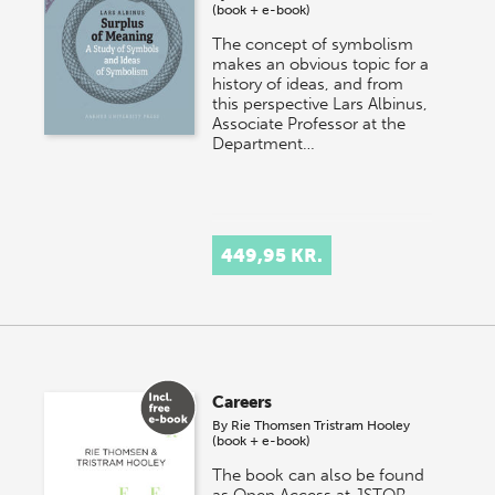
(book + e-book)
The concept of symbolism
makes an obvious topic for a
history of ideas, and from
this perspective Lars Albinus,
Associate Professor at the
Department…
449,95 KR.
Careers
By
Rie Thomsen
Tristram Hooley
(book + e-book)
The book can also be found
as Open Access at JSTOR.