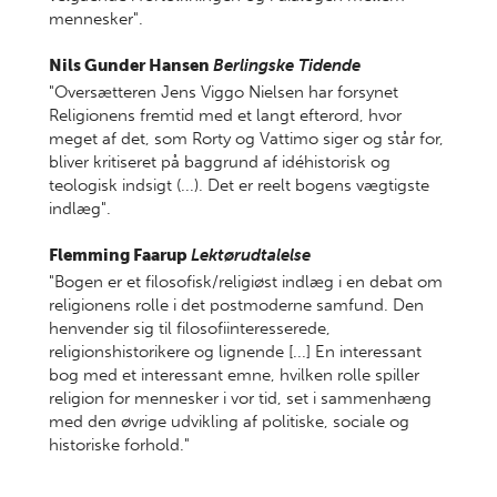
mennesker".
Nils Gunder Hansen
Berlingske Tidende
"Oversætteren Jens Viggo Nielsen har forsynet
Religionens fremtid med et langt efterord, hvor
meget af det, som Rorty og Vattimo siger og står for,
bliver kritiseret på baggrund af idéhistorisk og
teologisk indsigt (...). Det er reelt bogens vægtigste
indlæg".
Flemming Faarup
Lektørudtalelse
"Bogen er et filosofisk/religiøst indlæg i en debat om
religionens rolle i det postmoderne samfund. Den
henvender sig til filosofiinteresserede,
religionshistorikere og lignende [...] En interessant
bog med et interessant emne, hvilken rolle spiller
religion for mennesker i vor tid, set i sammenhæng
med den øvrige udvikling af politiske, sociale og
historiske forhold."