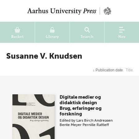
Basket
Library
Search
Nav
Susanne V. Knudsen
↓
Publication date
Title
Digitale medier og
didaktisk design
Brug, erfaringer og
forskning
Edited by
Lars Birch Andreasen
Bente Meyer
Pernille Rattleff