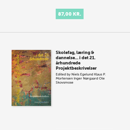
87,00 KR.
Skolefag, læring &
dannelse... i det 21.
århundrede
Projektbeskrivelser
Edited by
Niels Egelund
Klaus P.
Mortensen
Inger Nørgaard
Ole
Skovsmose