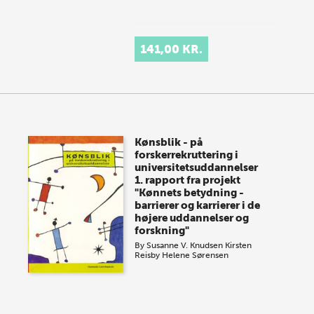
141,00 KR.
Kønsblik - på
forskerrekruttering i
universitetsuddannelser
1. rapport fra projekt
"Kønnets betydning -
barrierer og karrierer i de
højere uddannelser og
forskning"
By
Susanne V. Knudsen
Kirsten
Reisby
Helene Sørensen