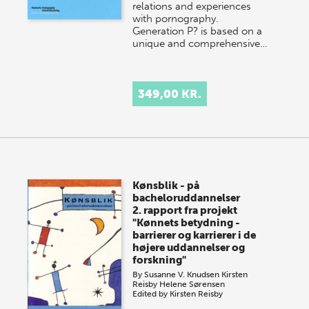
relations and experiences
with pornography.
Generation P? is based on a
unique and comprehensive…
349,00 KR.
Kønsblik - på
bacheloruddannelser
2. rapport fra projekt
"Kønnets betydning -
barrierer og karrierer i de
højere uddannelser og
forskning"
By
Susanne V. Knudsen
Kirsten
Reisby
Helene Sørensen
Edited by
Kirsten Reisby