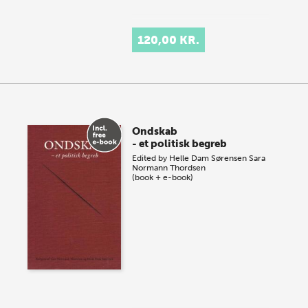
120,00 KR.
Ondskab
- et politisk begreb
Edited by
Helle Dam Sørensen
Sara
Normann Thordsen
(book + e-book)