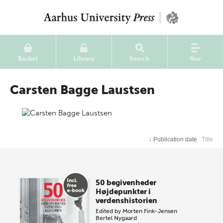
Basket
Library
Search
Nav
Carsten Bagge Laustsen
↓
Publication date
Title
50 begivenheder
Højdepunkter i
verdenshistorien
Edited by
Morten Fink-Jensen
Bertel Nygaard