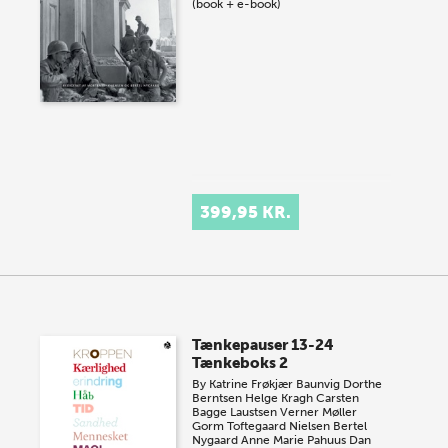
(book + e-book)
399,95 KR.
Tænkepauser 13-24
Tænkeboks 2
By
Katrine Frøkjær Baunvig
Dorthe
Berntsen
Helge Kragh
Carsten
Bagge Laustsen
Verner Møller
Gorm Toftegaard Nielsen
Bertel
Nygaard
Anne Marie Pahuus
Dan