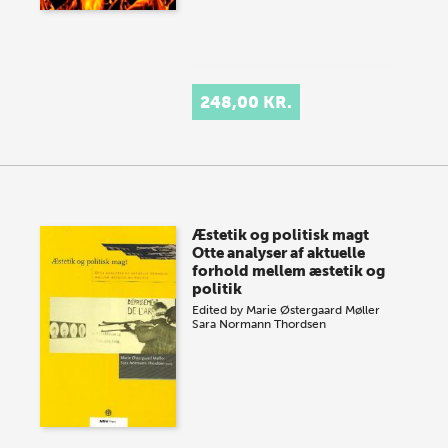
248,00 KR.
Æstetik og politisk magt
Otte analyser af aktuelle
forhold mellem æstetik og
politik
Edited by
Marie Østergaard Møller
Sara Normann Thordsen