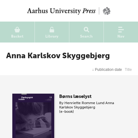
Basket
Library
Search
Nav
Anna Karlskov Skyggebjerg
↓
Publication date
Title
Børns læselyst
By
Henriette Romme Lund
Anna
Karlskov Skyggebjerg
(e-book)