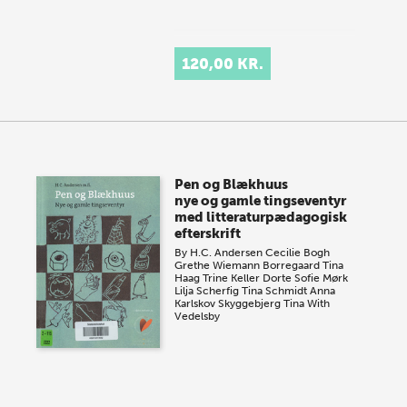
120,00 KR.
Pen og Blækhuus
nye og gamle tingseventyr
med litteraturpædagogisk
efterskrift
By
H.C. Andersen
Cecilie Bogh
Grethe Wiemann Borregaard
Tina
Haag
Trine Keller
Dorte Sofie Mørk
Lilja Scherfig
Tina Schmidt
Anna
Karlskov Skyggebjerg
Tina With
Vedelsby