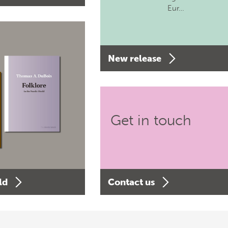
Eur…
New release
Get in touch
ld
Contact us