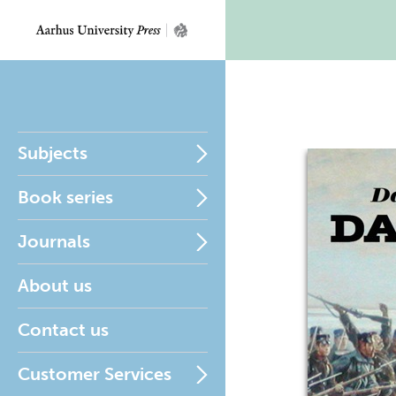
Subjects
Book series
Journals
About us
Contact us
Customer Services