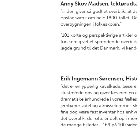
Anny Skov Madsen, lektørudta
"… den giver så godt et overblik, at 
opslagsværk om hele 1800-tallet. Den
overbygningen i folkeskolen."
"101 korte og perspektivrige artikler
forskere givet et spændende overblik 
lagde grund til det Danmark, vi kende
Erik Ingemann Sørensen, Hist
"det er en ypperlig kavalkade, læser
illustrerede opslag giver læseren e
dramatiske århundrede i vores fælles
jernbaner, adel og almisselemmer, s
fine bog være fast inventar hos enhve
det overblik, der ofte er delt op i m
de mange billeder - 169 på 100 sider i 