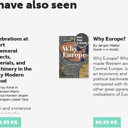
have also seen
ebrations at
Why Europe?
rt
By
Jørgen Møller
(book + e-book)
emeral
ects,
Why Europe? Wha
erials, and
made Western an
hinery in the
Central Europe, l
an economic and
ly Modern
political backwate
iod
compared with th
d by
Anne H
other great agrari
tensen
Maria
civilisations of Eu
cius Hansen
Jesper
ingsen
Lisbet Tarp
ch and immersive
ht into the
tacular courtly
9,95 KR.
99,95 KR.
val culture of