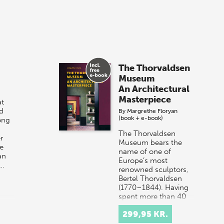
The Thorvaldsen
Museum
An Architectural
Masterpiece
t
d
By
Margrethe Floryan
(book + e-book)
ong
The Thorvaldsen
r
Museum bears the
e
name of one of
an
Europe’s most
r…
renowned sculptors,
Bertel Thorvaldsen
(1770–1844). Having
spent more than 40
years work…
299,95 KR.