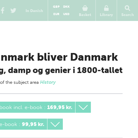
GBP
DKK
In Danish
EUR
USD
Basket
Library
Search
nmark bliver Danmark
g, damp og genier i 1800-tallet
 of
the subject area
History
book incl. e-book
:
169,95 kr.
 e-book
:
99,95 kr.