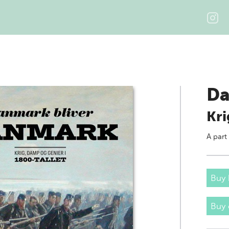
Da
Kri
A part
Buy 
Buy