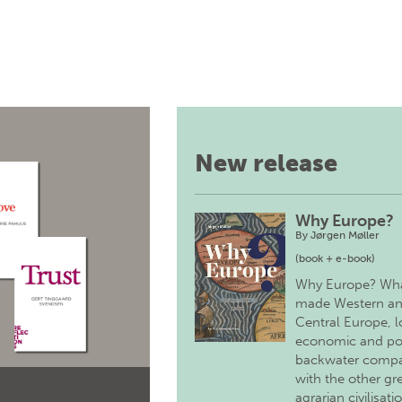
New release
Why Europe?
By
Jørgen Møller
(book + e-book)
Why Europe? Wh
made Western a
Central Europe, 
economic and pol
backwater comp
with the other gr
agrarian civilisati