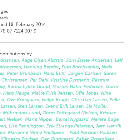
ges
back
hed 18. February 2014
78 87 7124 307 9
ontributions by
Adriansen
,
Aage Olsen Alstrup
,
Jørn Erslev Andersen
,
Leif
althzersen
,
Henning Bender
,
Finn Borchsenius
,
Niels
es
,
Peter Brunbech
,
Hans Buhl
,
Jørgen Carlsen
,
Søren
 Christensen
,
Per Dahl
,
Kristine Dyrmann
,
Rasmus
høj
,
Karina Lykke Grand
,
Morten Hahn-Pedersen
,
Gorm
e
,
Hans Hauge
,
Mette Frisk Jensen
,
Uffe Jonas
,
Nina
ed
,
Ove Korsgaard
,
Helge Kragh
,
Christian Larsen
,
Pelle
 Larsen
,
Sten Larsen
,
Svend Erik Larsen
,
Lis Møller
,
n Mührmann-Lund
,
Gorm Toftegaard Nielsen
,
Kristian
elt Nielsen
,
Marie Nipper
,
Bertel Nygaard
,
Merete Bøge
sen
,
Lise Pennington
,
Erik Strange Petersen
,
Jørn Henrik
sen
,
Marianne Ninna Phillipsen
,
,
Poul Porskær Poulsen
,
Klitgaard Povlsen
,
Dan Ringgaard
,
Raben Rosenberg
,