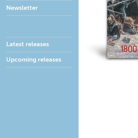
Newsletter
Latest releases
Upcoming releases