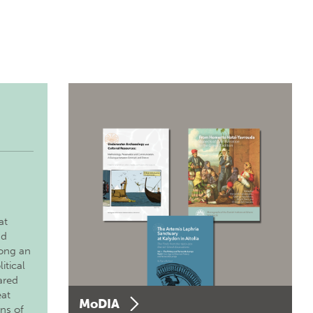
at
nd
long an
itical
ared
eat
MoDIA
ons of