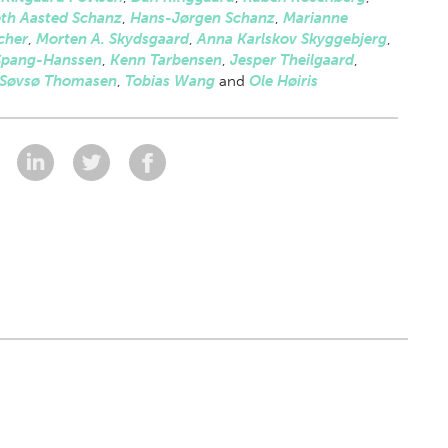
eth Aasted Schanz
,
Hans-Jørgen Schanz
,
Marianne
cher
,
Morten A. Skydsgaard
,
Anna Karlskov Skyggebjerg
,
 Spang-Hanssen
,
Kenn Tarbensen
,
Jesper Theilgaard
,
 Søvsø Thomasen
,
Tobias Wang
and
Ole Høiris
: