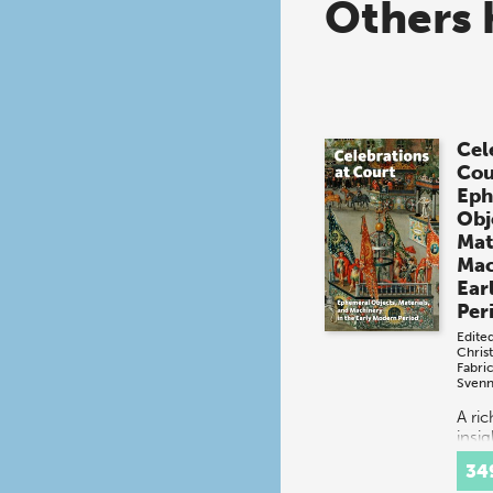
Others 
Cel
Cou
Eph
Obj
Mat
Mac
Ear
Per
Edite
Chris
Fabri
Svenn
A ri
insig
spec
34
festi