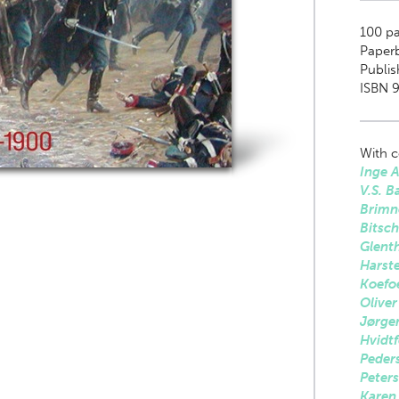
100
pa
Paper
Publis
ISBN 9
With c
Inge 
V.S. B
Brimn
Bitsch
Glent
Harst
Koefo
Oliver
Jørge
Hvidtf
Peder
Peter
Karen 