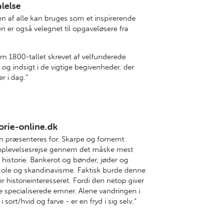
lelse
den af alle kan bruges som et inspirerende
 er også velegnet til opgaveløsere fra
 om 1800-tallet skrevet af velfunderede
og indsigt i de vigtige begivenheder, der
r i dag."
orie-online.dk
en præsenteres for. Skarpe og fornemt
n oplevelsesrejse gennem det måske mest
 historie. Bankerot og bønder, jøder og
kole og skandinavisme. Faktisk burde denne
r historieinteresseret. Fordi den netop giver
ere specialiserede emner. Alene vandringen i
sort/hvid og farve - er en fryd i sig selv."