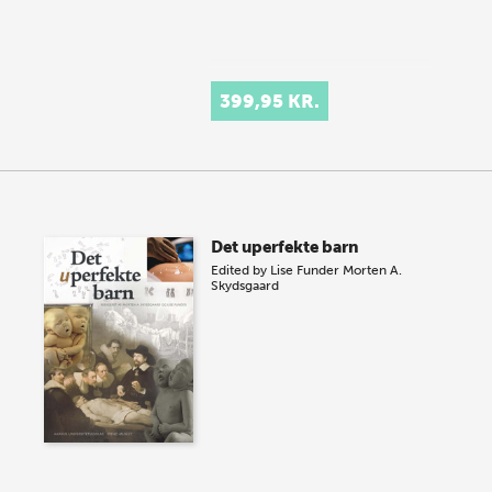
399,95 KR.
Det uperfekte barn
Edited by
Lise Funder
Morten A.
Skydsgaard