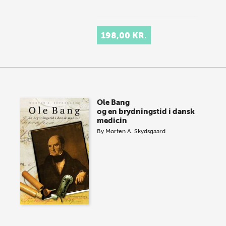
198,00 KR.
Ole Bang
og en brydningstid i dansk
medicin
By
Morten A. Skydsgaard