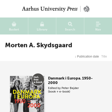
Basket
Library
Search
Nav
Morten A. Skydsgaard
↓
Publication date
Title
Danmark i Europa. 1950-
2000
Edited by
Peter Bejder
(book + e-book)