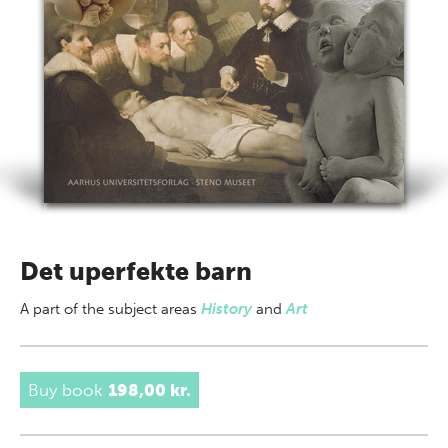
Det uperfekte barn
A part of
the subject areas
History
and
Art
Buy book
198,00 kr.