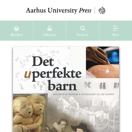
Basket
Library
Search
Nav