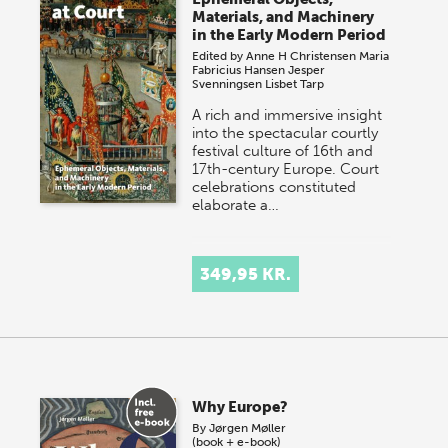
Materials, and Machinery
in the Early Modern Period
Edited by
Anne H Christensen
Maria
Fabricius Hansen
Jesper
Svenningsen
Lisbet Tarp
A rich and immersive insight
into the spectacular courtly
festival culture of 16th and
17th-century Europe. Court
celebrations constituted
elaborate a…
349,95 KR.
Why Europe?
By
Jørgen Møller
(book + e-book)