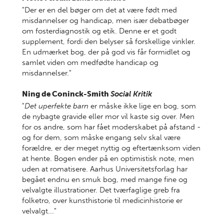
"Der er en del bøger om det at være født med
misdannelser og handicap, men især debatbøger
om fosterdiagnostik og etik. Denne er et godt
supplement, fordi den belyser så forskellige vinkler.
En udmærket bog, der på god vis får formidlet og
samlet viden om medfødte handicap og
misdannelser."
Ning de Coninck-Smith
Social Kritik
"
Det uperfekte barn
er måske ikke lige en bog, som
de nybagte gravide eller mor vil kaste sig over. Men
for os andre, som har fået moderskabet på afstand -
og for dem, som måske engang selv skal være
forældre, er der meget nyttig og eftertænksom viden
at hente. Bogen ender på en optimistisk note, men
uden at romatisere. Aarhus Universitetsforlag har
begået endnu en smuk bog, med mange fine og
velvalgte illustrationer. Det tværfaglige greb fra
folketro, over kunsthistorie til medicinhistorie er
velvalgt..."