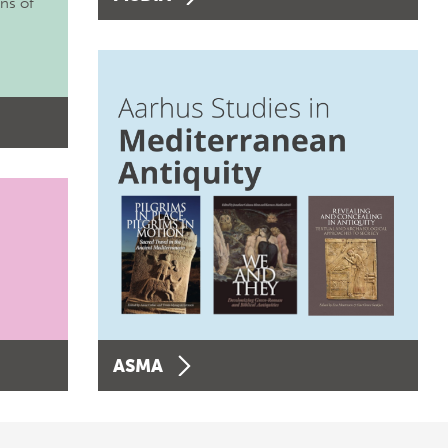
ons of
ASMA