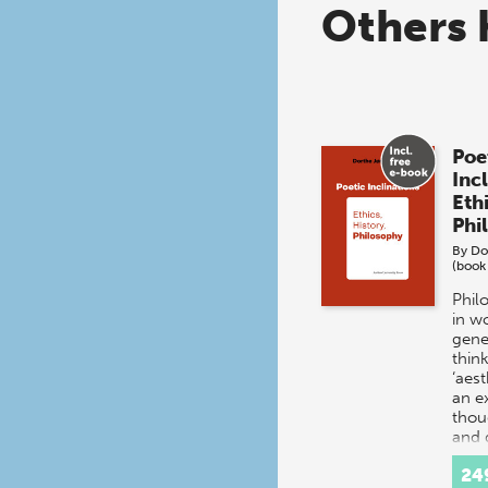
Others 
Poe
Inc
Ethi
Phi
By
Do
(book
Phil
in w
gene
think
‘aes
an e
thou
and 
24