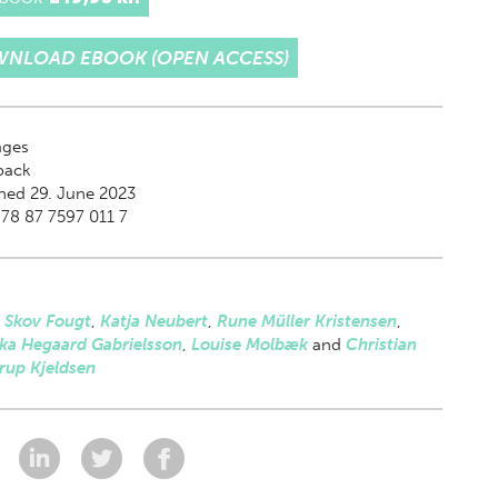
NLOAD EBOOK (OPEN ACCESS)
ges
back
hed 29. June 2023
78 87 7597 011 7
 Skov Fougt
,
Katja Neubert
,
Rune Müller Kristensen
,
ka Hegaard Gabrielsson
,
Louise Molbæk
and
Christian
rup Kjeldsen
: