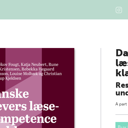
Da
læ
kl
Res
und
A part
Buy