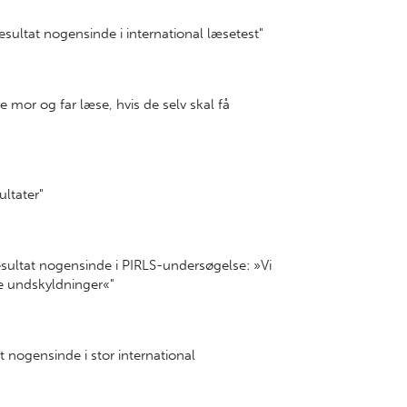
resultat nogensinde i
international
læsetest"
 mor og far læse, hvis de selv skal få
ultater"
resultat nogensinde i PIRLS-undersøgelse:
»Vi
ge undskyldninger«"
t nogensinde i stor international