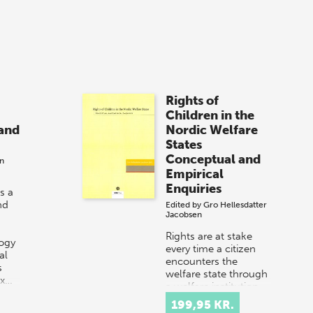
Rights of
Children in the
and
Nordic Welfare
States
Conceptual and
en
Empirical
Enquiries
s a
nd
Edited by
Gro Hellesdatter
Jacobsen
Rights are at stake
ogy
every time a citizen
al
encounters the
s
welfare state through
ex…
a welfare institution
or through contact
199,95 KR.
with welfare