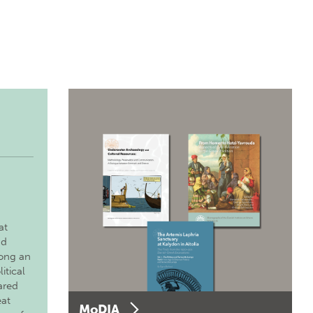
at
nd
long an
itical
ared
eat
MoDIA