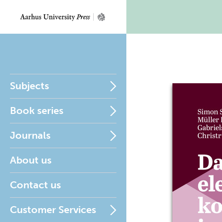
Subjects
Book series
Journals
About us
Contact us
Customer Services