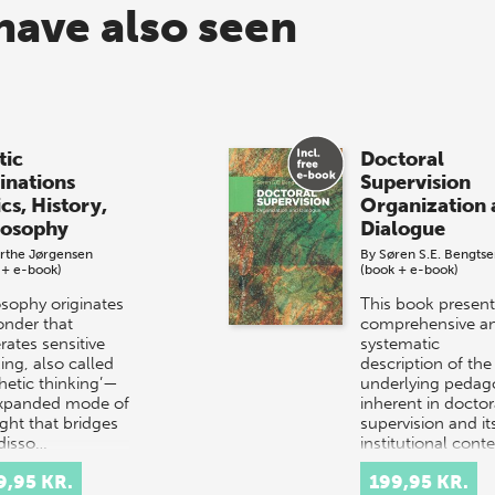
have also seen
tic
Doctoral
linations
Supervision
cs, History,
Organization 
losophy
Dialogue
rthe Jørgensen
By
Søren S.E. Bengts
 + e-book)
(book + e-book)
osophy originates
This book present
onder that
comprehensive a
rates sensitive
systematic
ing, also called
description of the
thetic thinking’—
underlying pedag
xpanded mode of
inherent in doctor
ght that bridges
supervision and it
disso…
institutional cont
9,95 KR.
199,95 KR.