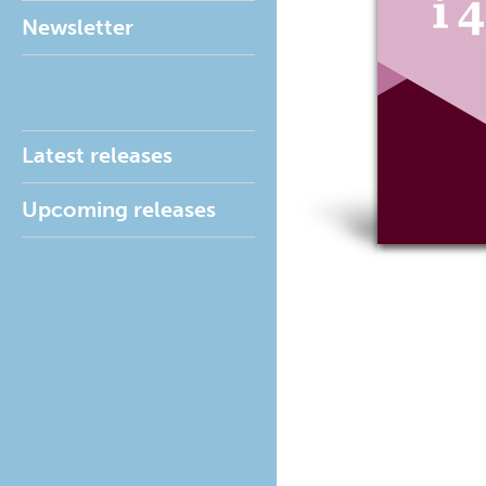
Newsletter
Latest releases
Upcoming releases