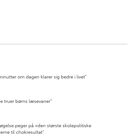
minutter om dagen klarer sig bedre i livet"
se truer børns læsevaner"
søgelse peger på »den største skolepolitiske
erne til chokresultat"