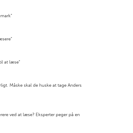
anmark"
læsere"
til at læse"
rligt. Måske skal de huske at tage Anders
ærere ved at læse? Eksperter peger på en