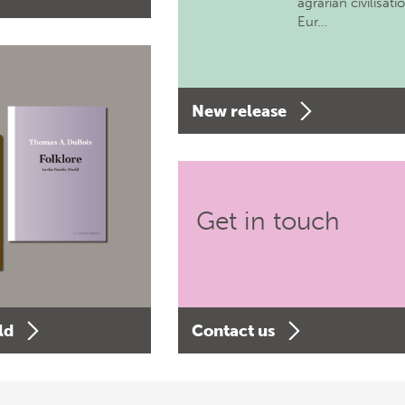
agrarian civilisati
Eur…
New release
Get in touch
ld
Contact us