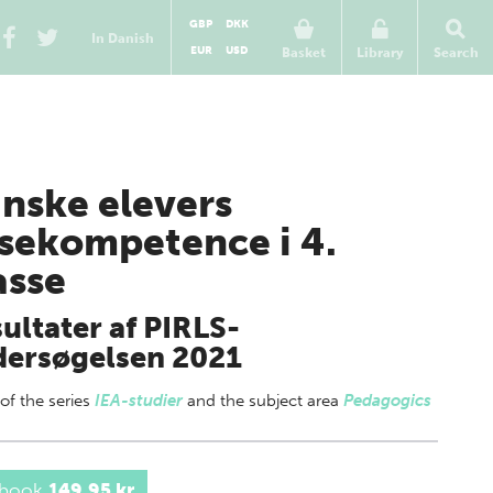
GBP
DKK
In Danish
EUR
USD
Basket
Library
Search
nske elevers
sekompetence i 4.
asse
ultater af PIRLS-
ersøgelsen 2021
 of
the series
IEA-studier
and the subject area
Pedagogics
 book
149,95 kr.