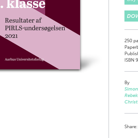
DOW
250
pa
Paper
Publis
ISBN 9
By
Simon
Rebek
Christ
Share