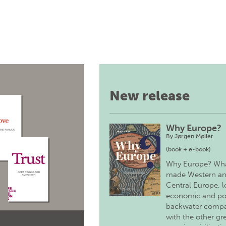
New release
Why Europe?
By
Jørgen Møller
(book + e-book)
Why Europe? Wh
made Western a
Central Europe, 
economic and pol
backwater comp
with the other gr