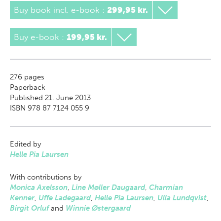
Buy book incl. e-book
:
299,95 kr.
Buy e-book
:
199,95 kr.
276
pages
Paperback
Published 21. June 2013
ISBN 978 87 7124 055 9
Edited by
Helle Pia Laursen
With contributions by
Monica Axelsson
,
Line Møller Daugaard
,
Charmian
Kenner
,
Uffe Ladegaard
,
Helle Pia Laursen
,
Ulla Lundqvist
,
Birgit Orluf
and
Winnie Østergaard