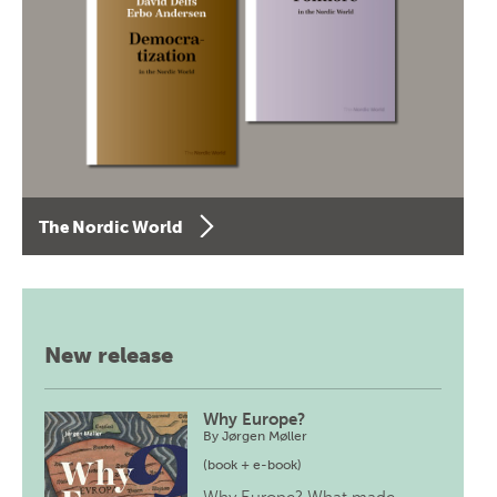
The Nordic World
New release
Why Europe?
By
Jørgen Møller
(book + e-book)