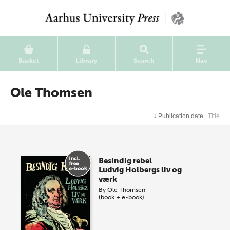
Basket
Library
Search
Nav
Ole Thomsen
↓
Publication date
Title
Besindig rebel
Ludvig Holbergs liv og
værk
By
Ole Thomsen
(book + e-book)