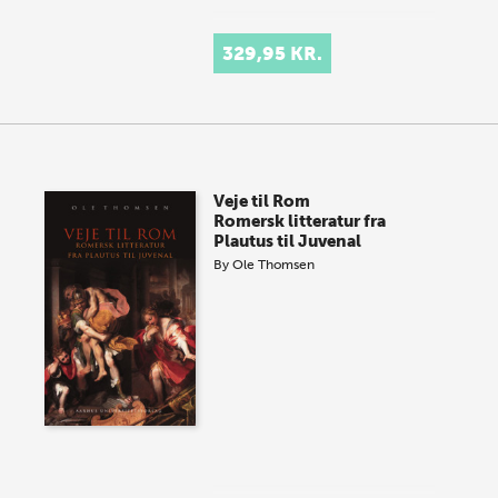
329,95 KR.
Veje til Rom
Romersk litteratur fra
Plautus til Juvenal
By
Ole Thomsen