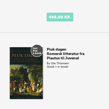
498,00 KR.
Pluk dagen
Romersk litteratur fra
Plautus til Juvenal
By
Ole Thomsen
(book + e-book)
.