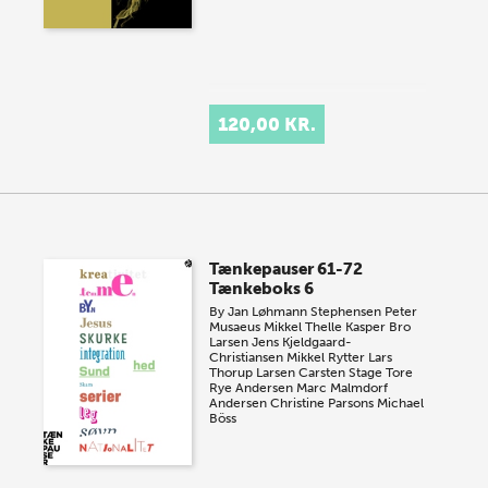
120,00 KR.
Tænkepauser 61-72
Tænkeboks 6
By
Jan Løhmann Stephensen
Peter
Musaeus
Mikkel Thelle
Kasper Bro
Larsen
Jens Kjeldgaard-
Christiansen
Mikkel Rytter
Lars
Thorup Larsen
Carsten Stage
Tore
Rye Andersen
Marc Malmdorf
Andersen
Christine Parsons
Michael
Böss