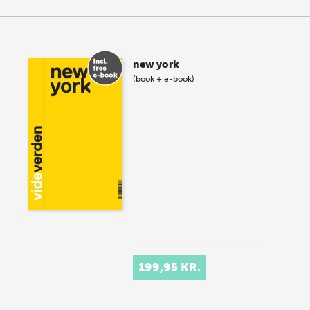
new york
(book + e-book)
199,95 KR.