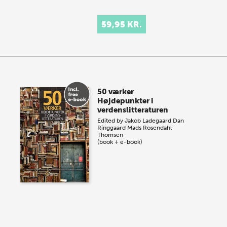
59,95 KR.
50 værker
Højdepunkter i
verdenslitteraturen
Edited by
Jakob Ladegaard
Dan
Ringgaard
Mads Rosendahl
Thomsen
(book + e-book)