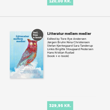
120,00 KR.
Litteratur mellem medier
Edited by
Tore Rye Andersen
Jørgen Bruhn
Nina Christensen
Stefan Kjerkegaard
Sara Tanderup
Linkis
Birgitte Stougaard Pedersen
Hans Kristian Rustad
(book + e-book)
329,95 KR.