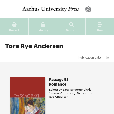
Basket
Library
Search
Nav
Tore Rye Andersen
↓
Publication date
Title
Passage 91
Romance
Edited by
Sara Tanderup Linkis
Simona Zetterberg-Nielsen
Tore
Rye Andersen