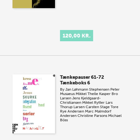
120,00 KR.
Tænkepauser 61-72
Tænkeboks 6
By
Jan Løhmann Stephensen
Peter
Musaeus
Mikkel Thelle
Kasper Bro
Larsen
Jens Kjeldgaard-
Christiansen
Mikkel Rytter
Lars
Thorup Larsen
Carsten Stage
Tore
Rye Andersen
Marc Malmdorf
Andersen
Christine Parsons
Michael
Böss