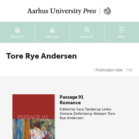
Basket
Library
Search
Nav
Tore Rye Andersen
↑
Publication date
Title
Passage 91
Romance
Edited by
Sara Tanderup Linkis
Simona Zetterberg-Nielsen
Tore
Rye Andersen