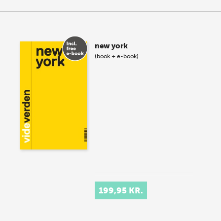
new york
(book + e-book)
199,95 KR.