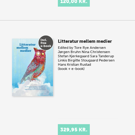
120,00 KR.
Litteratur mellem medier
Edited by
Tore Rye Andersen
Jørgen Bruhn
Nina Christensen
Stefan Kjerkegaard
Sara Tanderup
Linkis
Birgitte Stougaard Pedersen
Hans Kristian Rustad
(book + e-book)
329,95 KR.