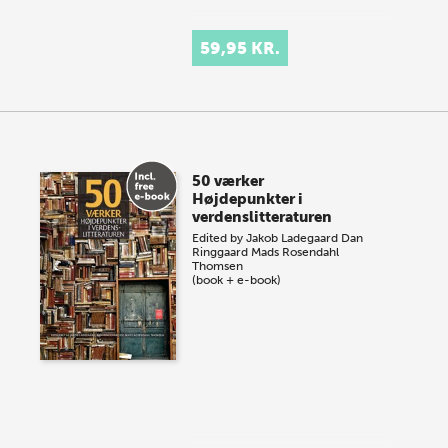
59,95 KR.
50 værker
Højdepunkter i
verdenslitteraturen
Edited by
Jakob Ladegaard
Dan
Ringgaard
Mads Rosendahl
Thomsen
(book + e-book)