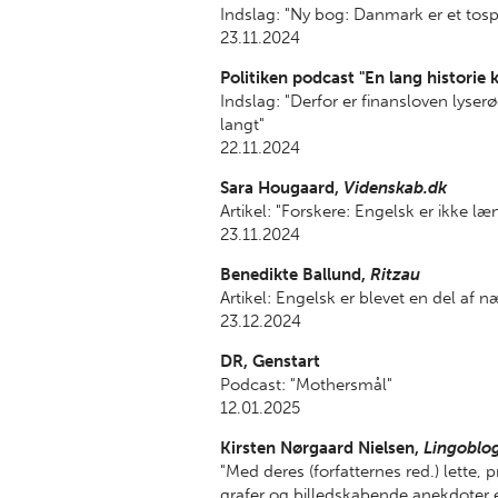
Indslag: "Ny bog: Danmark er et tos
23.11.2024
Politiken podcast "En lang historie 
Indslag: "Derfor er finansloven lyser
langt"
22.11.2024
Sara Hougaard,
Videnskab.dk
Artikel: "Forskere: Engelsk er ikke 
23.11.2024
Benedikte Ballund,
Ritzau
Artikel: Engelsk er blevet en del af 
23.12.2024
DR, Genstart
Podcast: "Mothersmål"
12.01.2025
Kirsten Nørgaard Nielsen,
Lingoblo
"Med deres (forfatternes red.) lette, 
grafer og billedskabende anekdoter er 