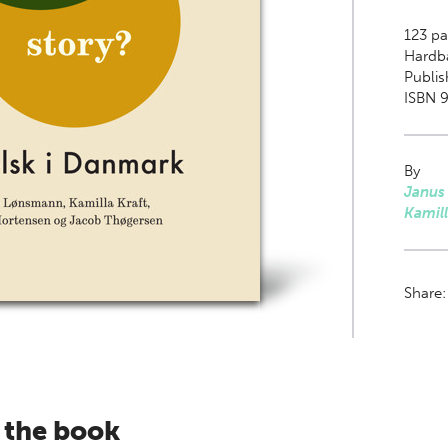
123
pa
Hardb
Publi
ISBN 
By
Janus
Kamill
Share
 the book