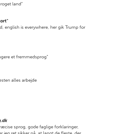
proget land"
kort"
ød, english is everywhere, her gik Trump for
længere et fremmedsprog"
næsten alles arbejde
g.dk
præcise sprog, gode faglige forklaringer,
jeg ret sikker på, at langt de fleste, der