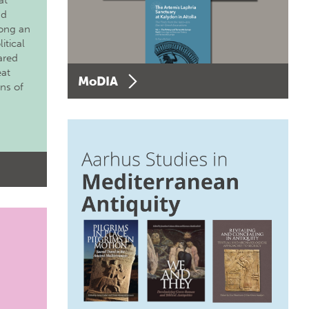
at
nd
long an
itical
ared
eat
MoDIA
ons of