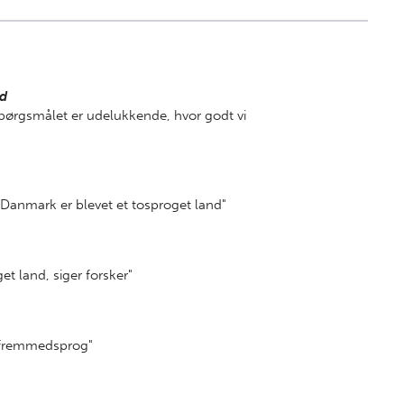
ad
 Spørgsmålet er udelukkende, hvor godt vi
t Danmark er blevet et tosproget land"
et land, siger forsker"
t fremmedsprog"