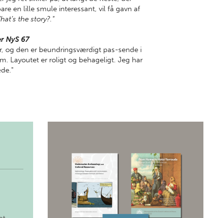
e en lille smule interessant, vil få gavn af
at’s the story?."
r NyS 67
lar, og den er beundringsværdigt pas-sende i
um. Layoutet er roligt og behageligt. Jeg har
de."