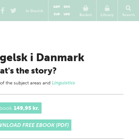
GBP
DKK
In Danish
EUR
USD
Basket
Library
Search
gelsk i Danmark
t's the story?
 of
the subject areas
and
Linguistics
 book
149,95 kr.
NLOAD FREE EBOOK (PDF)