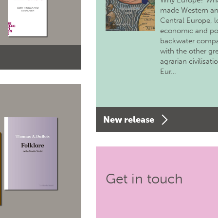
Why Europe? Wh
made Western a
Central Europe, 
economic and pol
backwater comp
with the other gr
agrarian civilisati
Eur…
New release
Get in touch