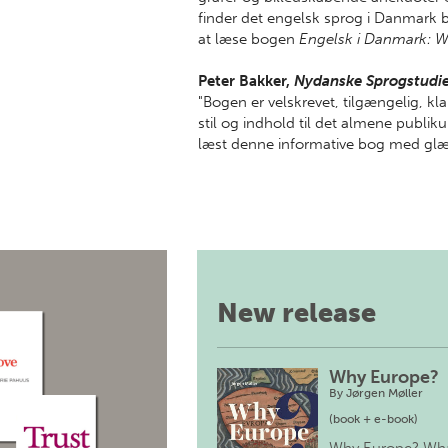
finder det engelsk sprog i Danmark bar
at læse bogen
Engelsk i Danmark: Wh
Peter Bakker,
Nydanske Sprogstudie
"Bogen er velskrevet, tilgængelig, k
stil og indhold til det almene publik
læst denne informative bog med glæ
New release
Why Europe?
By
Jørgen Møller
(book + e-book)