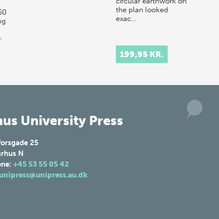
circular earthwork on
the plan looked
50
exac…
ng
e
199,95 KR.
us University Press
forsgade 25
rhus N
one:
+45 53 55 05 42
unipress@unipress.au.dk