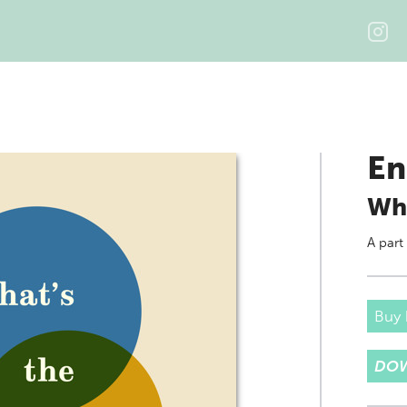
En
Wha
A part
Buy
DOW