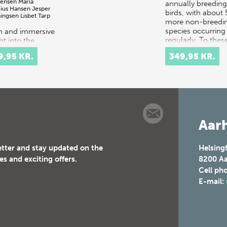
tensen
Maria
annually breeding
cius Hansen
Jesper
birds, with about 
ingsen
Lisbet Tarp
more non-breedi
species occurring
ch and immersive
regularly. To thes
ht into the
numbers can be
tacular courtly
9,95 KR.
349,95 KR.
added…
val culture of
 and 17th-
ury Europe.
t celebrations
tituted elaborate
Aarh
etter and stay updated on the
Helsing
es and exciting offers.
8200
Aa
Cell ph
E-mail: