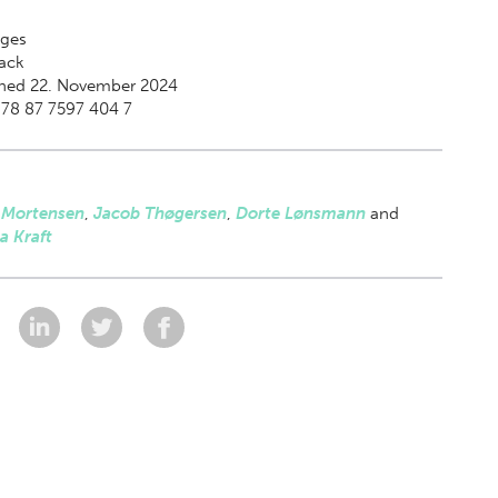
ges
ack
shed 22. November 2024
978 87 7597 404 7
 Mortensen
,
Jacob Thøgersen
,
Dorte Lønsmann
and
a Kraft
: