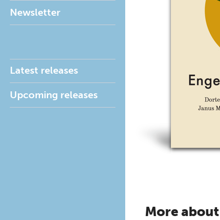
Newsletter
Latest releases
Upcoming releases
More about