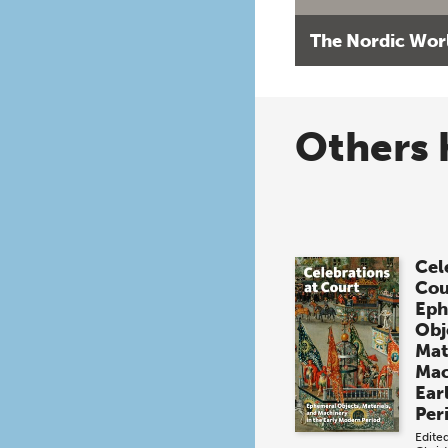
The Nordic Wor
Others 
Cel
Cou
Eph
Obj
Mat
Mac
Ear
Per
Edite