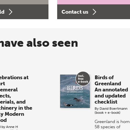
ld
Contact us
have also seen
ebrations at
Birds of
rt
Greenland
emeral
An annotated
ects,
and updated
erials, and
checklist
hinery in the
By
David Boertmann
(book + e-book)
ly Modern
iod
Greenland is hom
58 species of
d by
Anne H