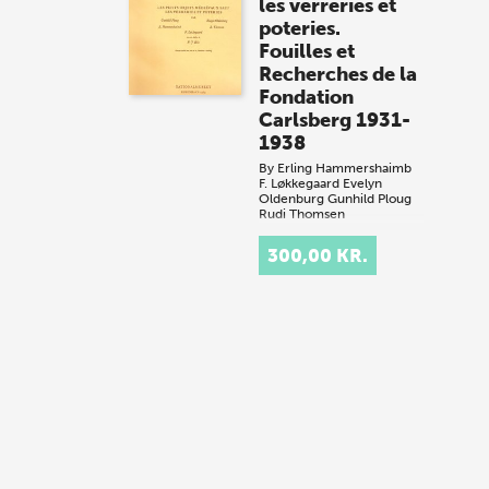
les verreries et
poteries.
Fouilles et
Recherches de la
Fondation
Carlsberg 1931-
1938
By
Erling Hammershaimb
F. Løkkegaard
Evelyn
Oldenburg
Gunhild Ploug
Rudi Thomsen
.
300,00 KR.