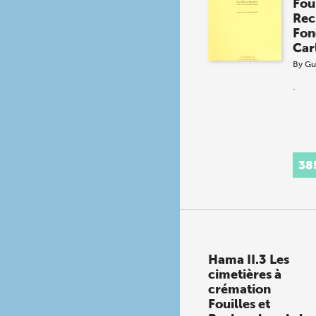
Foui
Rec
Fon
Car
By
Gu
.
38
Hama II.3 Les
cimetières à
crémation
Fouilles et