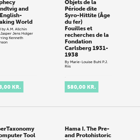
phecy
Objets de la
ndtvig and
Période dite
 English-
Syro-Hittite (Âge
aking World
du fer)
Fouilles et
d by
A.M. Allchin
 Jasper
Jens Holger
recherches de la
rring
Kenneth
Fondation
nson
Carlsberg 1931-
1938
By
Marie-Louise Buhl
P.J.
Riis
.
8,00 KR.
580,00 KR.
erTaxonomy
Hama I. The Pre-
omputer Tool
and Protohistoric