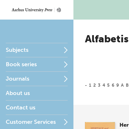
Alfabetis
Subjects
Book series
Journals
-
1
2
3
4
5
6
9
A
B
About us
Contact us
Customer Services
Her