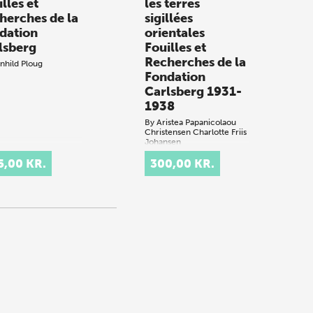
lles et
les terres
herches de la
sigillées
dation
orientales
lsberg
Fouilles et
Recherches de la
nhild Ploug
Fondation
Carlsberg 1931-
1938
By
Aristea Papanicolaou
Christensen
Charlotte Friis
Johansen
5,00 KR.
300,00 KR.
.