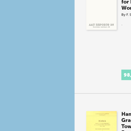
for
Wo
By
F. 
.
98
Ham
Gra
To