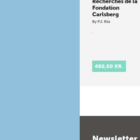
Recherches de la
Fondation
Carlsberg
By
P.J. Riis
.
450,00 KR.
Newsletter