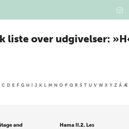
k liste over udgivelser: »H
C
D
E
F
G
H
I
J
K
L
M
N
O
P
Q
R
S
T
U
V
W
X
Y
Z
Å
Æ
itage and
Hama II.2. Les