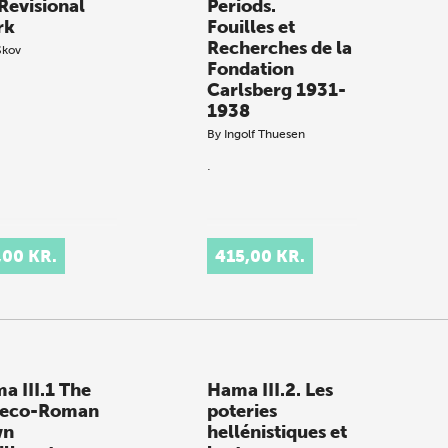
 Revisional
Periods.
rk
Fouilles et
Recherches de la
Skov
Fondation
Carlsberg 1931-
1938
By
Ingolf Thuesen
.
,00 KR.
415,00 KR.
a III.1 The
Hama III.2. Les
eco-Roman
poteries
wn
hellénistiques et