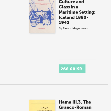
Culture and
Class in a
Maritime Setting:
Iceland 1880-
1942
By
Finnur Magnusson
.
268,00 KR.
Hama III.3. The
Graeco-Roman