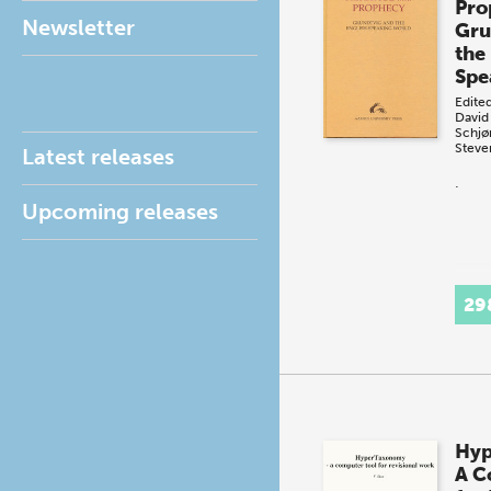
Pro
Newsletter
Gru
the
Spe
Edite
David
Schjø
Steve
Latest releases
.
Upcoming releases
29
Hyp
A C