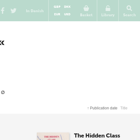
GBP
DKK
In Danish
EUR
USD
Basket
Library
Search
«
Ø
↑
Publication date
Title
The Hidden Class