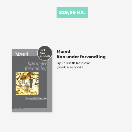
229,95 KR.
Mænd
Køn under forvandling
By
Kenneth Reinicke
(book + e-book)