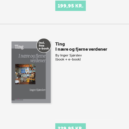
199,95 KR.
Ting
I nære og fjerne verdener
By
Inger Sjørslev
(book + e-book)
229,95 KR.