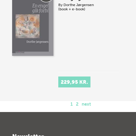
By
Dorthe Jørgensen
(book + e-book)
229,95 KR.
1
2
next