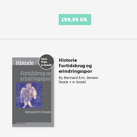
199,95 KR.
Historie
Fortidsbrug og
erindringsspor
By
Bernard Eric Jensen
(book + e-book)