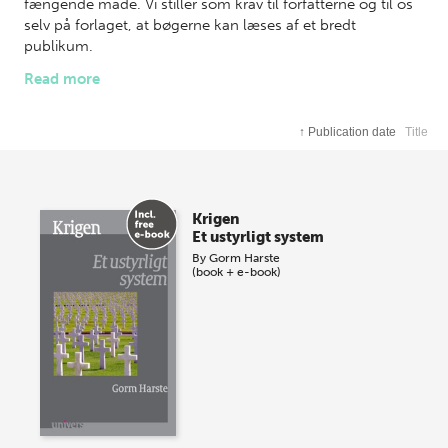
fængende måde. Vi stiller som krav til forfatterne og til os
selv på forlaget, at bøgerne kan læses af et bredt
publikum.
Read more
De enkelte bøger giver en bred og loyal indføring i et
bestemt forskningsfelt, men åbner for, at forskeren med sit
engagement og sin personlige synsvinkel kan sætte sit
↑
Publication date
Title
eget præg på emnet.
Krigen
Et ustyrligt system
By
Gorm Harste
(book + e-book)